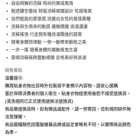
Apple Pay
自由飛舞的流蘇 時尚的異域風情
輕透鏤空蕾絲 時髦流蘇裙擺設計 性感唯美
街口支付
自然輕盈的垂墜感 流露出女性的風情萬種
悠遊付
流蘇與生俱來的動感 優雅嬌媚 浪漫瀟灑
流蘇搖曳 行走間有種浪漫飄逸的感覺
ATM付款
隨著身體而律動 一舉一動帶來動態之美
一步一搖 隨著身體的擺動搖曳生姿
運送方式
垂順流蘇裝飾靈動裙擺 定格美好與浪漫
全家付款取貨
每筆NT$65，滿NT$599(含以上)免運費
銷售重點
溫馨提示:
7-11付款取貨
購買貼身衣物出貨時外包裝袋不會標示內容物，請安心選購
每筆NT$65，滿NT$599(含以上)免運費
基於保障消費者的個人衛生，貼身衣物經使用後恕不接受退換貨。
宅配
(清洗視同已正式使用過無法退換貨)
商品需退換貨時，如有贈品或配件，請一併寄回，否則視同缺件無
每筆NT$80，滿NT$599(含以上)免運費
法受理喔。
國家/地區配送
查看運費
商品圖檔顏色因電腦螢幕品牌或設定會略有不同，以實際商品顏色
為準。