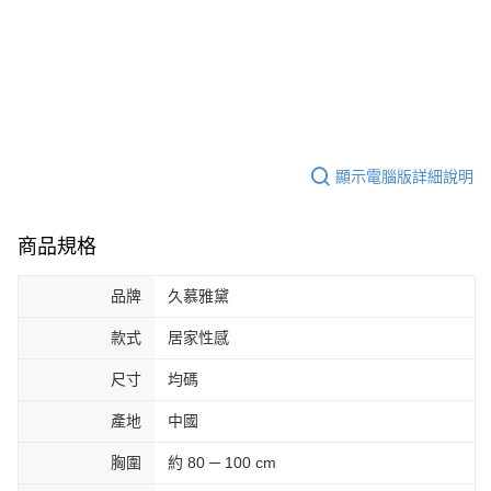
顯示電腦版詳細說明
商品規格
品牌
久慕雅黛
款式
居家性感
尺寸
均碼
產地
中國
胸圍
約 80 ─ 100 cm