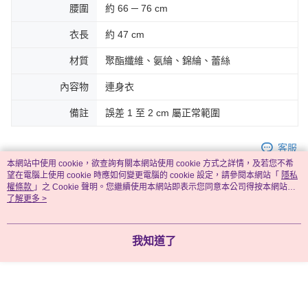
腰圍
約 66 ─ 76 cm
衣長
約 47 cm
材質
聚酯纖維、氨綸、錦綸、蕾絲
內容物
連身衣
備註
誤差 1 至 2 cm 屬正常範圍
客服
本網站中使用 cookie，欲查詢有關本網站使用 cookie 方式之詳情，及若您不希
望在電腦上使用 cookie 時應如何變更電腦的 cookie 設定，請參閱本網站「
隱私
權條款
」之 Cookie 聲明。您繼續使用本網站即表示您同意本公司得按本網站使
用條款之 Cookie 聲明使用 cookie。
了解更多 >
商品相關分類 (2)
▍被窩專屬推薦
💝性感睡衣｜旗袍｜馬甲肚兜
我知道了
顏色搜尋🔎
黑色系
本分類熱銷
全站排行