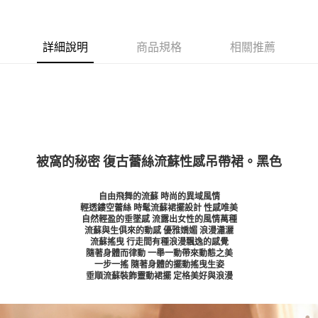
詳細說明
商品規格
相關推薦
被窩的秘密 復古蕾絲流蘇性感吊帶裙。黑色
自由飛舞的流蘇 時尚的異域風情
輕透鏤空蕾絲 時髦流蘇裙擺設計 性感唯美
自然輕盈的垂墜感 流露出女性的風情萬種
流蘇與生俱來的動感 優雅嬌媚 浪漫瀟灑
流蘇搖曳 行走間有種浪漫飄逸的感覺
隨著身體而律動 一舉一動帶來動態之美
一步一搖 隨著身體的擺動搖曳生姿
垂順流蘇裝飾靈動裙擺 定格美好與浪漫