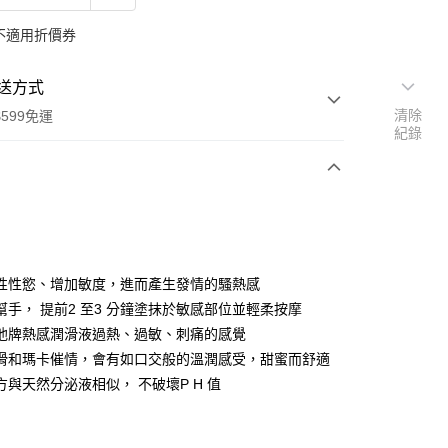
不適用折價券
送方式
清除
599免運
紀錄
次付款
付款
性性慾、增加敏度，進而產生發情的騷熱感
幫手， 提前2 至3 分鐘塗抹於敏感部位並輕柔按摩
他牌熱感潤滑液過熱、過敏、刺痛的感覺
滑和瑪卡催情，會有如口交般的溫潤感受，甜蜜而舒適
方與天然分泌液相似， 不破壞P H 值