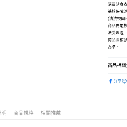
購買貼身
基於保障
運送方式
(清洗視同
全家付款
商品需退
每筆NT$6
法受理喔
商品圖檔
7-11付款
為準。
每筆NT$6
宅配
商品相關分
每筆NT$8
🔞👄PLAY 
國家/地區
分享
說明
商品規格
相關推薦