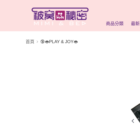
商品分類
最新
首頁
🔞👄PLAY & JOY👄