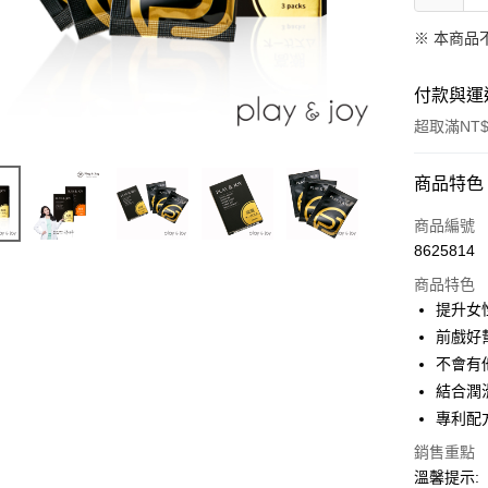
※ 本商品
付款與運
超取滿NT$
付款方式
商品特色
信用卡一
商品編號
8625814
超商取貨
商品特色
LINE Pay
提升女
前戲好
Apple Pay
不會有
街口支付
結合潤
專利配
悠遊付
銷售重點
ATM付款
溫馨提示: