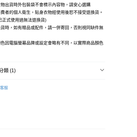
衣物出貨時外包裝袋不會標示內容物，請安心選購
消費者的個人衛生，貼身衣物經使用後恕不接受退換貨。
已正式使用過無法退換貨)
取貨
換貨時，如有贈品或配件，請一併寄回，否則視同缺件無
5，滿NT$599(含以上)免運費
。
顏色因電腦螢幕品牌或設定會略有不同，以實際商品顏色
取貨
5，滿NT$599(含以上)免運費
類 (1)
0，滿NT$599(含以上)免運費
& JOY👄
配送
查看運費
客服