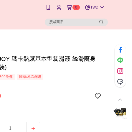
0
TWD
&JOY 瑪卡熱感基本型潤滑液 絲滑隨身
裝)
599免運
國家/地區配送
9