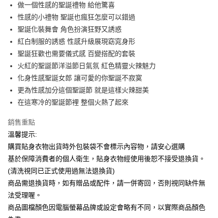
Apple Pay
做一個性感的聖誕禮物 給他驚喜
性感的小禮物 聖誕也瘋狂怎麼可以錯過
街口支付
聖誕化裝舞會 角色扮演狂野又誘惑
悠遊付
紅白制服的誘惑 性感升級展現窈窕身形
聖誕狂歡也需要儀式感 百變搭配的套裝
ATM付款
火紅的聖誕節洋溢節日氣氛 紅色精靈火辣魅力
化身性感聖誕女郎 讓可愛的你聖誕不寂寞
運送方式
更為性感加分這個聖誕節 就是這樣火辣甜美
全家付款取貨
在這寒冷的聖誕節裡 整個火熱了起來
每筆NT$65，滿NT$599(含以上)免運費
銷售重點
7-11付款取貨
溫馨提示:
每筆NT$65，滿NT$599(含以上)免運費
購買貼身衣物出貨時外包裝袋不會標示內容物，請安心選購
宅配
基於保障消費者的個人衛生，貼身衣物經使用後恕不接受退換貨。
(清洗視同已正式使用過無法退換貨)
每筆NT$80，滿NT$599(含以上)免運費
商品需退換貨時，如有贈品或配件，請一併寄回，否則視同缺件無
國家/地區配送
查看運費
法受理喔。
商品圖檔顏色因電腦螢幕品牌或設定會略有不同，以實際商品顏色