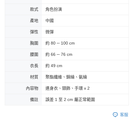
款式
角色扮演
產地
中國
彈性
微彈
胸圍
約 80 ─ 100 cm
腰圍
約 66 ─ 76 cm
衣長
約 49 cm
材質
聚酯纖維、錦綸、氨綸
內容物
連身衣、頸飾、手環 x 2
備註
誤差 1 至 2 cm 屬正常範圍
客服