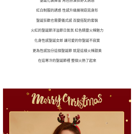
聖誕化裝舞會 角色扮演狂野又誘惑
紅白制服的誘惑 性感升級展現窈窕身形
聖誕狂歡也需要儀式感 百變搭配的套裝
火紅的聖誕節洋溢節日氣氛 紅色精靈火辣魅力
化身性感聖誕女郎 讓可愛的你聖誕不寂寞
更為性感加分這個聖誕節 就是這樣火辣甜美
在這寒冷的聖誕節裡 整個火熱了起來