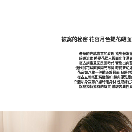
被窩的秘密 花容月色提花緞
奢華的光感豐富的紋理 搖曳著嫵
暗香流動 將提花揉入緞面化作滿
復古旗袍重回民國時代 營造出典
優雅提花緞面微閃光布料 時尚夢幻
花朵如浮雕一般雕琢於緞面 點綴典
復古立領搭配精緻盤扣 經典優雅曼
立體貼身裁剪凸顯玲瓏身材 性感總在
旗袍獨特擁有的氣質 體驗古典性