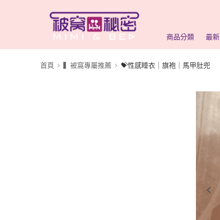
商品分類
最新
首頁
▍被窩專屬推薦
💝性感睡衣｜旗袍｜馬甲肚兜