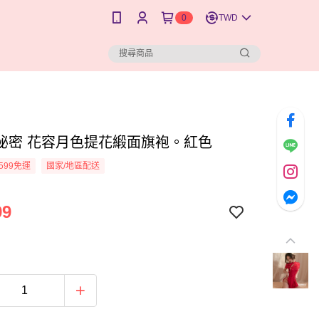
0
TWD
秘密 花容月色提花緞面旗袍。紅色
599免運
國家/地區配送
99