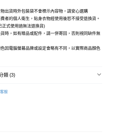
取貨
衣物出貨時外包裝袋不會標示內容物，請安心選購
5，滿NT$599(含以上)免運費
消費者的個人衛生，貼身衣物經使用後恕不接受退換貨。
已正式使用過無法退換貨)
取貨
換貨時，如有贈品或配件，請一併寄回，否則視同缺件無
5，滿NT$599(含以上)免運費
。
顏色因電腦螢幕品牌或設定會略有不同，以實際商品顏色
0，滿NT$599(含以上)免運費
配送
查看運費
類 (3)
屬推薦
💝性感睡衣｜旗袍｜馬甲肚兜
客服

紅色系
品