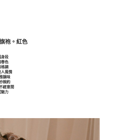
面旗袍。紅色
媚身段
園春色
雅格調
迷人風情
雅韻味
妙婉約
不經意間
感魅力