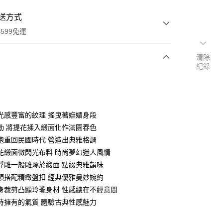
送方式
599免運
清除
紀錄
次付款
付款
光感豐富的紋理 搖曳著嫵媚身段
動 將提花揉入緞面化作滿園春色
袍重回民國時代 營造出典雅格調
花緞面微閃光布料 時尚夢幻迷人風情
浮雕一般雕琢於緞面 點綴典雅韻味
領搭配精緻盤扣 經典優雅曼妙婉約
身裁剪凸顯玲瓏身材 性感總在不經意間
特擁有的氣質 體驗古典性感魅力