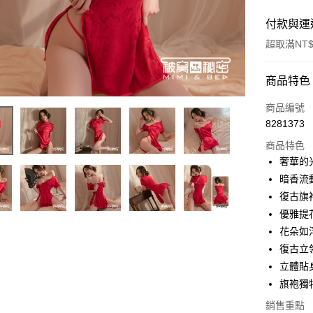
付款與運
超取滿NT$
付款方式
商品特色
信用卡一
商品編號
8281373
超商取貨
商品特色
LINE Pay
奢華的
暗香流
Apple Pay
復古旗
街口支付
優雅提
花朵如
悠遊付
復古立
ATM付款
立體貼
旗袍獨
銷售重點
運送方式