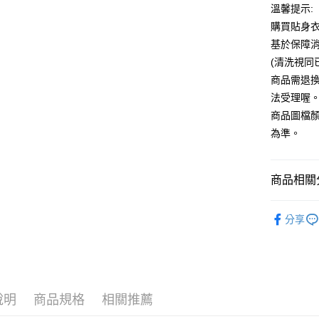
溫馨提示:
全家付款
購買貼身
每筆NT$6
基於保障
(清洗視同
7-11付款
商品需退
每筆NT$6
法受理喔
宅配
商品圖檔
每筆NT$8
為準。
國家/地區
商品相關分
▍被窩專
分享
顏色搜尋
🎀本月新
說明
商品規格
相關推薦