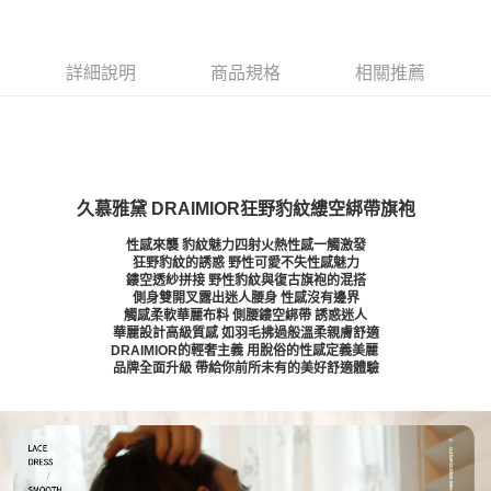
詳細說明
商品規格
相關推薦
久慕雅黛 DRAIMIOR狂野豹紋縷空綁帶旗袍
性感來襲 豹紋魅力四射火熱性感一觸激發
狂野豹紋的誘惑 野性可愛不失性感魅力
鏤空透紗拼接 野性豹紋與復古旗袍的混搭
側身雙開叉露出迷人腰身 性感沒有邊界
觸感柔軟華麗布料 側腰鏤空綁帶 誘惑迷人
華麗設計高級質感 如羽毛拂過般溫柔親膚舒適
DRAIMIOR的輕奢主義 用脫俗的性感定義美麗
品牌全面升級 帶給你前所未有的美好舒適體驗