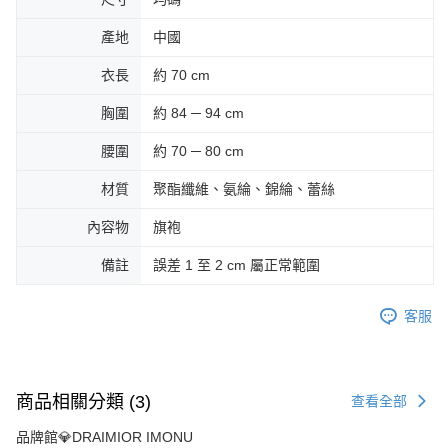
產地
中國
衣長
約 70 cm
胸圍
約 84 ─ 94 cm
腰圍
約 70 ─ 80 cm
材質
聚酯纖維、氨綸、錦綸、蕾絲
內容物
旗袍
備註
誤差 1 至 2 cm 屬正常範圍
客服
商品相關分類 (3)
查看全部
品牌館💎DRAIMIOR IMONU