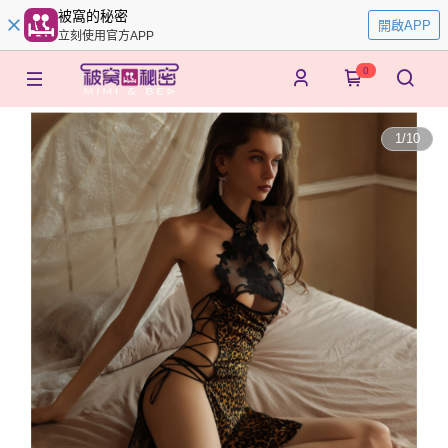
被窩的秘密
開啟APP
立刻使用官方APP
0
1
/
10