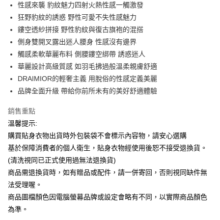
Apple Pay
性感來襲 豹紋魅力四射火熱性感一觸激發
狂野豹紋的誘惑 野性可愛不失性感魅力
街口支付
鏤空透紗拼接 野性豹紋與復古旗袍的混搭
悠遊付
側身雙開叉露出迷人腰身 性感沒有邊界
觸感柔軟華麗布料 側腰鏤空綁帶 誘惑迷人
ATM付款
華麗設計高級質感 如羽毛拂過般溫柔親膚舒適
DRAIMIOR的輕奢主義 用脫俗的性感定義美麗
運送方式
品牌全面升級 帶給你前所未有的美好舒適體驗
全家付款取貨
每筆NT$65，滿NT$599(含以上)免運費
銷售重點
溫馨提示:
7-11付款取貨
購買貼身衣物出貨時外包裝袋不會標示內容物，請安心選購
每筆NT$65，滿NT$599(含以上)免運費
基於保障消費者的個人衛生，貼身衣物經使用後恕不接受退換貨。
宅配
(清洗視同已正式使用過無法退換貨)
商品需退換貨時，如有贈品或配件，請一併寄回，否則視同缺件無
每筆NT$80，滿NT$599(含以上)免運費
法受理喔。
國家/地區配送
查看運費
商品圖檔顏色因電腦螢幕品牌或設定會略有不同，以實際商品顏色
為準。