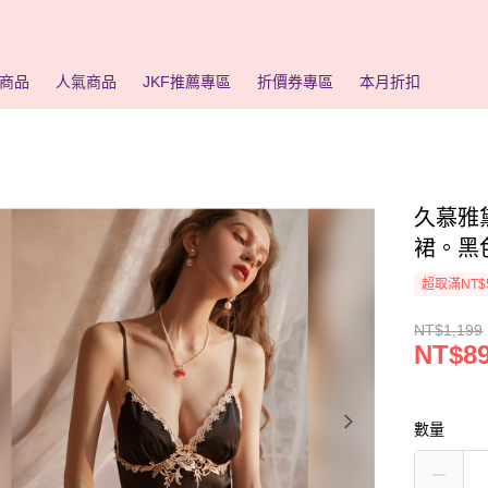
商品
人氣商品
JKF推薦專區
折價券專區
本月折扣
久慕雅
裙。黑
超取滿NT$
NT$1,199
NT$8
數量