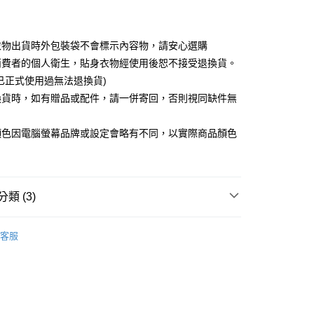
取貨
衣物出貨時外包裝袋不會標示內容物，請安心選購
5，滿NT$599(含以上)免運費
消費者的個人衛生，貼身衣物經使用後恕不接受退換貨。
已正式使用過無法退換貨)
取貨
換貨時，如有贈品或配件，請一併寄回，否則視同缺件無
5，滿NT$599(含以上)免運費
。
顏色因電腦螢幕品牌或設定會略有不同，以實際商品顏色
0，滿NT$599(含以上)免運費
配送
查看運費
類 (3)
AIMIOR IMONU
客服

黑色系
品