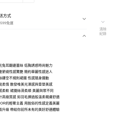
送方式
599免運
清除
紀錄
次付款
付款
光兔耳翻邊蕾絲 低胸誘惑時尚魅力
邊縈繞性感驚艷 簡約華麗性感迷人
絲鏤空不規則裙擺 性感隨身擺動
說柔情 散發唯美光澤感與垂墜美感
感柔軟 裙擺絲滑柔順 美麗與眾不同
計高級質感 如羽毛拂過般溫柔親膚舒適
MIOR的輕奢主義 用脫俗的性感定義美麗
面升級 帶給你前所未有的美好舒適體驗