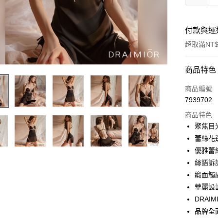
付款與運
超取滿NT$
付款方式
商品特色
信用卡一
商品編號
7939702
超商取貨
商品特色
LINE Pay
聚焦目
蕾絲花
Apple Pay
優雅蕾
街口支付
絲語訴
緞面觸
悠遊付
華麗設
ATM付款
DRAI
品牌全