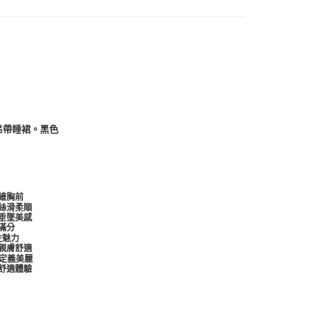
滑吊帶睡裙。黑色
繪胸前
絲滑柔順
垂墜美感
滿分
性魅力
親膚舒適
感定義美麗
舒適體驗