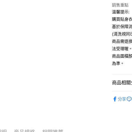
銷售重點
運送方式
溫馨提示:
全家付款
購買貼身
每筆NT$6
基於保障
(清洗視同
7-11付款
商品需退
每筆NT$6
法受理喔
宅配
商品圖檔
每筆NT$8
為準。
國家/地區
商品相關分
品牌館💎DR
分享
顏色搜尋
🎀本月新