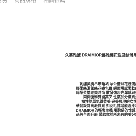
說明
商品規格
相關推薦
久慕雅黛 DRAIMIOR優雅繡花性感絲
刺繡美胸吊帶睡裙 朵朵蕾絲花淺淺
輕柔絲滑蕾絲花邊包邊 緞面觸感柔軟
絲語柔情絕美時尚 散發強烈光澤感與
兩側優雅雙開高叉 性感加分氣質
知性簡單氣質柔美 完美展現的女
華麗設計高級質感 如羽毛拂過般溫柔
DRAIMIOR的輕奢主義 用脫俗的性
品牌全面升級 帶給你前所未有的美好