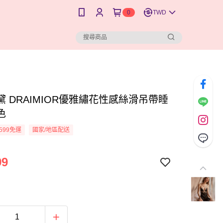
0
TWD
黛 DRAIMIOR優雅繡花性感絲滑吊帶睡
色
599免運
國家/地區配送
99