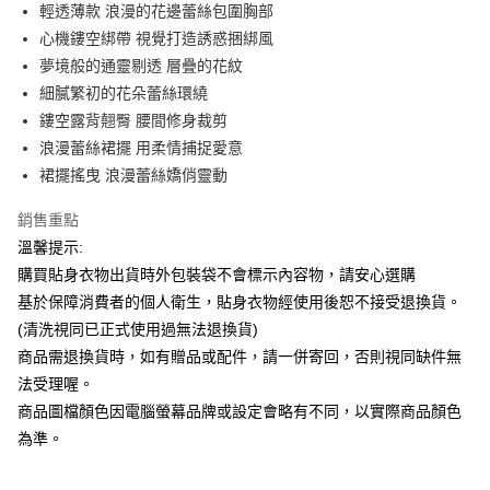
Apple Pay
輕透薄款 浪漫的花邊蕾絲包圍胸部
心機鏤空綁帶 視覺打造誘惑捆綁風
街口支付
夢境般的通靈剔透 層疊的花紋
悠遊付
細膩繁初的花朵蕾絲環繞
鏤空露背翹臀 腰間修身裁剪
ATM付款
浪漫蕾絲裙擺 用柔情捕捉愛意
裙擺搖曳 浪漫蕾絲嬌俏靈動
運送方式
全家付款取貨
銷售重點
每筆NT$65，滿NT$599(含以上)免運費
溫馨提示:
購買貼身衣物出貨時外包裝袋不會標示內容物，請安心選購
7-11付款取貨
基於保障消費者的個人衛生，貼身衣物經使用後恕不接受退換貨。
每筆NT$65，滿NT$599(含以上)免運費
(清洗視同已正式使用過無法退換貨)
宅配
商品需退換貨時，如有贈品或配件，請一併寄回，否則視同缺件無
法受理喔。
每筆NT$80，滿NT$599(含以上)免運費
商品圖檔顏色因電腦螢幕品牌或設定會略有不同，以實際商品顏色
國家/地區配送
查看運費
為準。