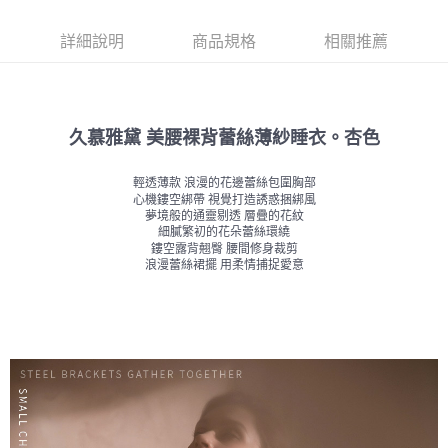
詳細說明
商品規格
相關推薦
久慕雅黛 美腰裸背蕾絲薄紗睡衣。杏色
輕透薄款 浪漫的花邊蕾絲包圍胸部
心機鏤空綁帶 視覺打造誘惑捆綁風
夢境般的通靈剔透 層疊的花紋
細膩繁初的花朵蕾絲環繞
鏤空露背翹臀 腰間修身裁剪
浪漫蕾絲裙擺 用柔情捕捉愛意