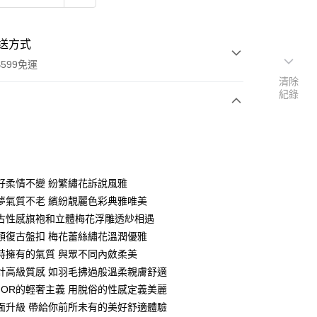
送方式
599免運
清除
紀錄
次付款
付款
好柔情不變 紛繁繡花訴說風雅
夢氣質不老 繽紛靚麗色彩典雅唯美
古性感旗袍和立體梅花浮雕透紗相遇
領復古盤扣 梅花蕾絲繡花溫潤優雅
特擁有的氣質 與眾不同內斂柔美
計高級質感 如羽毛拂過般溫柔親膚舒適
MIOR的輕奢主義 用脫俗的性感定義美麗
面升級 帶給你前所未有的美好舒適體驗