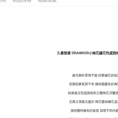
說明
商品規格
相關推薦
久慕雅黛 DRAIMIOR小梅花繡花性感透
歲月靜好柔情不變 紛繁繡花訴說
佳期如夢氣質不老 繽紛靚麗色彩典
純美復古性感旗袍和立體梅花浮雕
古典立領復古盤扣 梅花蕾絲繡花溫
旗袍獨特擁有的氣質 與眾不同內