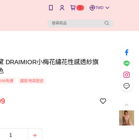
0
TWD
 DRAIMIOR小梅花繡花性感透紗旗
色
599免運
國家/地區配送
99