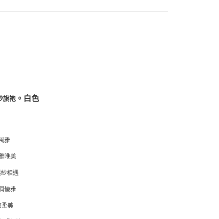
。白色
紗旗袍
風雅
雅唯美
透紗相遇
潤優雅
斂柔美