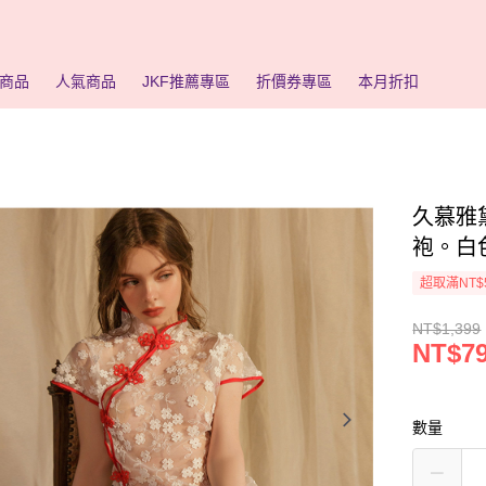
商品
人氣商品
JKF推薦專區
折價券專區
本月折扣
久慕雅黛
袍。白
超取滿NT$
NT$1,399
NT$7
數量