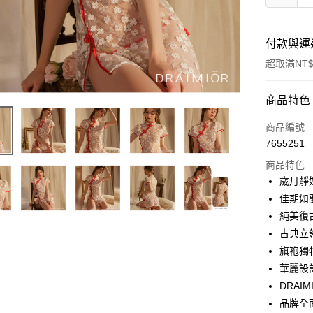
付款與運
超取滿NT$
付款方式
商品特色
信用卡一
商品編號
7655251
超商取貨
商品特色
LINE Pay
歲月靜
佳期如
Apple Pay
純美復
街口支付
古典立
旗袍獨
悠遊付
華麗設
ATM付款
DRAI
品牌全