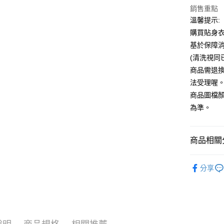
銷售重點
運送方式
溫馨提示:
全家付款
購買貼身
每筆NT$6
基於保障
(清洗視同
7-11付款
商品需退
每筆NT$6
法受理喔
宅配
商品圖檔
每筆NT$8
為準。
國家/地區
商品相關分
品牌館💎DR
分享
顏色搜尋
🎀本月新