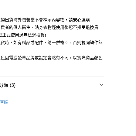
取貨
衣物出貨時外包裝袋不會標示內容物，請安心選購
5，滿NT$599(含以上)免運費
消費者的個人衛生，貼身衣物經使用後恕不接受退換貨。
已正式使用過無法退換貨)
取貨
換貨時，如有贈品或配件，請一併寄回，否則視同缺件無
5，滿NT$599(含以上)免運費
。
顏色因電腦螢幕品牌或設定會略有不同，以實際商品顏色
0，滿NT$599(含以上)免運費
配送
查看運費
類 (3)
AIMIOR IMONU
客服

白色系
品