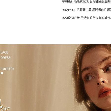
華麗設計高級質感 如羽毛拂過般溫柔
DRAIMIOR的輕奢主義 用脫俗的性
品牌全面升級 帶給你前所未有的美好