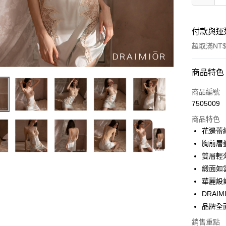
付款與運
超取滿NT$
付款方式
商品特色
信用卡一
商品編號
7505009
超商取貨
商品特色
LINE Pay
花邊蕾
胸前層
Apple Pay
雙層輕
街口支付
緞面如
華麗設
悠遊付
DRAI
ATM付款
品牌全
銷售重點