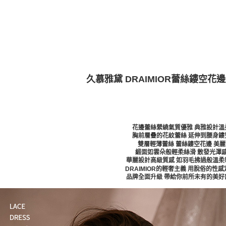
久慕雅黛 DRAIMIOR蕾絲鏤空
花邊蕾絲縈繞氣質優雅 典雅設計溫
胸前層疊的花紋蕾絲 延伸到腰身鏤
雙層輕薄蕾絲 蕾絲鏤空花邊 美
緞面如雲朵般輕柔絲滑 散發光澤
華麗設計高級質感 如羽毛拂過般溫柔
DRAIMIOR的輕奢主義 用脫俗的性
品牌全面升級 帶給你前所未有的美好