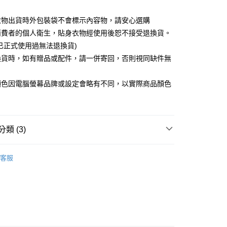
衣物出貨時外包裝袋不會標示內容物，請安心選購
取貨
消費者的個人衛生，貼身衣物經使用後恕不接受退換貨。
5，滿NT$599(含以上)免運費
已正式使用過無法退換貨)
換貨時，如有贈品或配件，請一併寄回，否則視同缺件無
取貨
。
5，滿NT$599(含以上)免運費
顏色因電腦螢幕品牌或設定會略有不同，以實際商品顏色
0，滿NT$599(含以上)免運費
配送
查看運費
類 (3)
AIMIOR IMONU
客服

藍色系
品