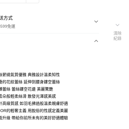
送方式
599免運
清除
紀錄
次付款
付款
絲縈繞氣質優雅 典雅設計溫柔知性
疊的花紋蕾絲 延伸到腰身鏤空蕾絲
薄蕾絲 蕾絲鏤空花邊 美麗驚艷
雲朵般輕柔絲滑 散發光澤感美感
計高級質感 如羽毛拂過般溫柔親膚舒適
MIOR的輕奢主義 用脫俗的性感定義美麗
面升級 帶給你前所未有的美好舒適體驗