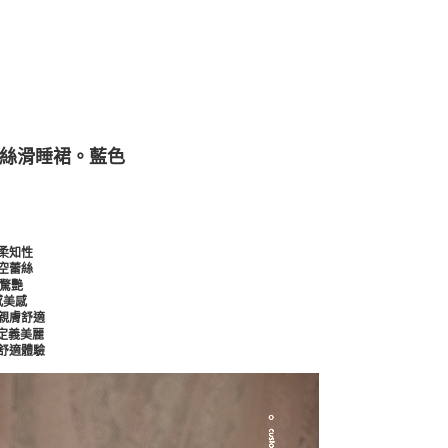
花邊絲滑睡裙。藍色
柔知性
空蕾絲
麗驚艷
感美感
親膚舒適
感定義美麗
舒適體驗