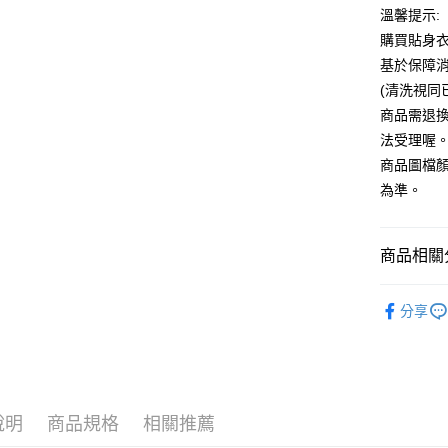
溫馨提示:
運送方式
購買貼身
全家付款
基於保障
每筆NT$6
(清洗視同
商品需退
7-11付款
法受理喔
每筆NT$6
商品圖檔
宅配
為準。
每筆NT$8
國家/地區
商品相關分
品牌館💎DR
分享
顏色搜尋
🎀本月新
說明
商品規格
相關推薦