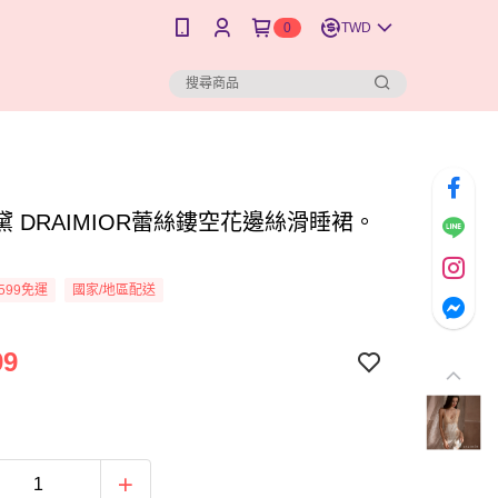
0
TWD
黛 DRAIMIOR蕾絲鏤空花邊絲滑睡裙。
599免運
國家/地區配送
99