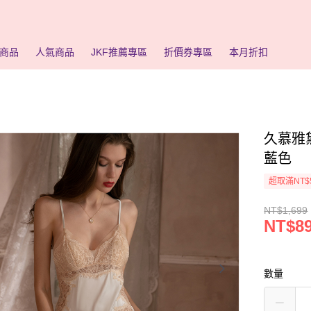
商品
人氣商品
JKF推薦專區
折價券專區
本月折扣
久慕雅
藍色
超取滿NT$
NT$1,699
NT$8
數量