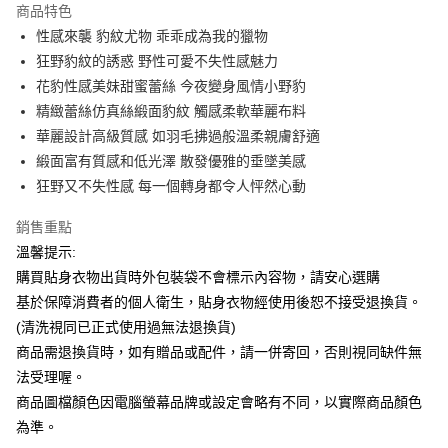
商品特色
Apple Pay
性感來襲 豹紋尤物 乖乖成為我的獵物
狂野豹紋的誘惑 野性可愛不失性感魅力
街口支付
花豹性感美妹甜蜜蕾絲 今夜變身風情小野豹
悠遊付
精緻蕾絲仿真絲緞面豹紋 觸感柔軟華麗布料
華麗設計高級質感 如羽毛拂過般溫柔親膚舒適
ATM付款
緞面富有質感和低光澤 散發優雅的垂墜美感
狂野又不失性感 每一個轉身都令人怦然心動
運送方式
全家付款取貨
銷售重點
每筆NT$65，滿NT$599(含以上)免運費
溫馨提示:
購買貼身衣物出貨時外包裝袋不會標示內容物，請安心選購
7-11付款取貨
基於保障消費者的個人衛生，貼身衣物經使用後恕不接受退換貨。
每筆NT$65，滿NT$599(含以上)免運費
(清洗視同已正式使用過無法退換貨)
宅配
商品需退換貨時，如有贈品或配件，請一併寄回，否則視同缺件無
法受理喔。
每筆NT$80，滿NT$599(含以上)免運費
商品圖檔顏色因電腦螢幕品牌或設定會略有不同，以實際商品顏色
國家/地區配送
查看運費
為準。