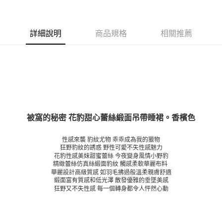
詳細說明
商品規格
相關推薦
被窩的秘密 花豹甜心蕾絲緞面吊帶睡裙
。香檳色
性感來襲 豹紋尤物 乖乖成為我的獵物
狂野豹紋的誘惑 野性可愛不失性感魅力
花豹性感美妹甜蜜蕾絲 今夜變身風情小野豹
精緻蕾絲仿真絲緞面豹紋 觸感柔軟華麗布料
華麗設計高級質感 如羽毛拂過般溫柔親膚舒適
緞面富有質感和低光澤 散發優雅的垂墜美感
狂野又不失性感 每一個轉身都令人怦然心動