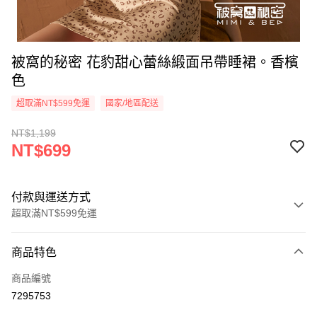
被窩的秘密 花豹甜心蕾絲緞面吊帶睡裙。香檳
色
超取滿NT$599免運
國家/地區配送
NT$1,199
NT$699
付款與運送方式
超取滿NT$599免運
付款方式
商品特色
信用卡一次付款
商品編號
超商取貨付款
7295753
LINE Pay