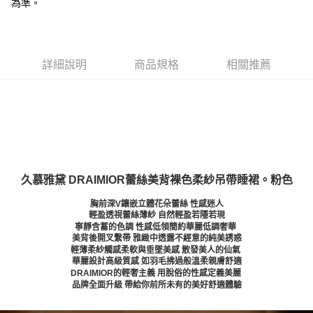
為準。
詳細說明
商品規格
相關推薦
久慕雅黛 DRAIMIOR蕾絲美背裸色柔紗吊帶睡裙。粉色
胸前深V鑲嵌立體花朵蕾絲 性感迷人
輕盈透視蕾絲薄紗 自然輕盈若隱若現
寧靜含蓄的色調 性感低領簡約華麗低調奢華
美背後開叉繫帶 雅緻中透露不經意的純美誘惑
輕薄柔紗觸感柔軟與垂墜美感 散發美人的仙氣
華麗設計高級質感 如羽毛拂過般溫柔親膚舒適
DRAIMIOR的輕奢主義 用脫俗的性感定義美麗
品牌全面升級 帶給你前所未有的美好舒適體驗