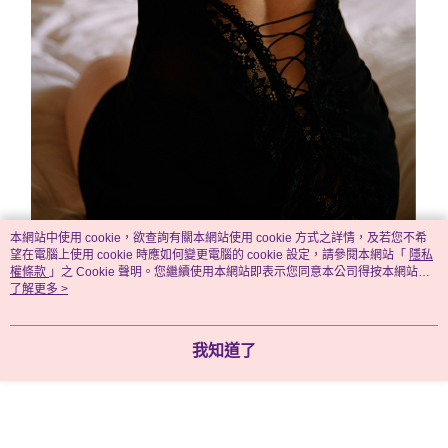
本網站中使用 cookie，欲查詢有關本網站使用 cookie 方式之詳情，及若您不希
望在電腦上使用 cookie 時應如何變更電腦的 cookie 設定，請參閱本網站「
隱私
權條款
」之 Cookie 聲明。您繼續使用本網站即表示您同意本公司得按本網站使
用條款之 Cookie 聲明使用 cookie。
了解更多 >
我知道了