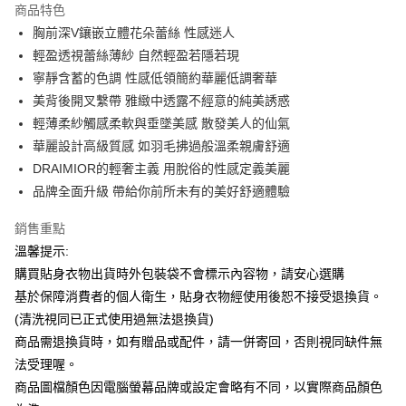
商品特色
Apple Pay
胸前深V鑲嵌立體花朵蕾絲 性感迷人
輕盈透視蕾絲薄紗 自然輕盈若隱若現
街口支付
寧靜含蓄的色調 性感低領簡約華麗低調奢華
悠遊付
美背後開叉繫帶 雅緻中透露不經意的純美誘惑
輕薄柔紗觸感柔軟與垂墜美感 散發美人的仙氣
ATM付款
華麗設計高級質感 如羽毛拂過般溫柔親膚舒適
DRAIMIOR的輕奢主義 用脫俗的性感定義美麗
運送方式
品牌全面升級 帶給你前所未有的美好舒適體驗
全家付款取貨
每筆NT$65，滿NT$599(含以上)免運費
銷售重點
溫馨提示:
7-11付款取貨
購買貼身衣物出貨時外包裝袋不會標示內容物，請安心選購
每筆NT$65，滿NT$599(含以上)免運費
基於保障消費者的個人衛生，貼身衣物經使用後恕不接受退換貨。
宅配
(清洗視同已正式使用過無法退換貨)
商品需退換貨時，如有贈品或配件，請一併寄回，否則視同缺件無
每筆NT$80，滿NT$599(含以上)免運費
法受理喔。
國家/地區配送
查看運費
商品圖檔顏色因電腦螢幕品牌或設定會略有不同，以實際商品顏色