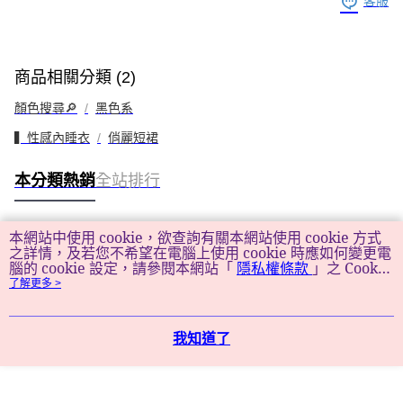
客服
商品相關分類 (2)
顏色搜尋🔎
黑色系
▍性感內睡衣
俏麗短裙
本分類熱銷
全站排行
本網站中使用 cookie，欲查詢有關本網站使用 cookie 方式
熱門標籤
之詳情，及若您不希望在電腦上使用 cookie 時應如何變更電
腦的 cookie 設定，請參閱本網站「
隱私權條款
」之 Cookie
聲明。您繼續使用本網站即表示您同意本公司得按本網站使
了解更多 >
用條款之 Cookie 聲明使用 cookie。
我知道了