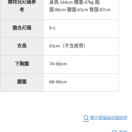
模特兒尺碼參
:164cm
:47kg
身高
體重
胸
:86cm
:61cm
:87cm
圍
腰圍
臀圍
考
適合尺碼
S~L
衣長
61cm
（不含肩帶）
下胸圍
74~86cm
腰圍
68~86cm
顯示電腦版詳細說明