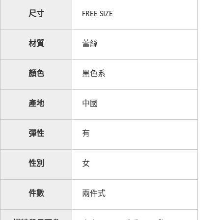
尺寸
FREE SIZE
材質
蕾絲
顏色
黑色系
產地
中國
彈性
有
性別
女
件數
兩件式