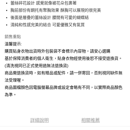
Apple Pay
蕾絲碎花設計 感覺就像被花朵包裹著
胸前部份有鋼托有聚胸效果 酥胸可以展現的很完美
街口支付
後面是層疊的蕾絲設計 腰間有可愛的蝴蝶結
悠遊付
清純和性感完美的結合 可愛優雅又有氣質
ATM付款
銷售重點
溫馨提示:
運送方式
購買貼身衣物出貨時外包裝袋不會標示內容物，請安心選購
全家付款取貨
基於保障消費者的個人衛生，貼身衣物經使用後恕不接受退換貨。
每筆NT$65，滿NT$599(含以上)免運費
(清洗視同已正式使用過無法退換貨)
商品需退換貨時，如有贈品或配件，請一併寄回，否則視同缺件無
7-11付款取貨
法受理喔。
每筆NT$65，滿NT$599(含以上)免運費
商品圖檔顏色因電腦螢幕品牌或設定會略有不同，以實際商品顏色
宅配
為準。
每筆NT$80，滿NT$599(含以上)免運費
國家/地區配送
查看運費
詳細說明
相關推薦