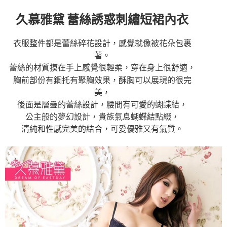
久慕雅黛
蕾絲誘惑刺繡短裙內衣
衣服整件都是蕾絲碎花設計，感覺就像被花朵包裹
著。
蕾絲的材質摸在手上感覺很輕柔，穿在身上很舒適，
胸前部份有鋼托有聚胸效果，酥胸可以展現的很完
美，
後面是層疊的蕾絲設計，腰間有可愛的蝴蝶結，
公主般的夢幻設計，貴族氣息蝴蝶結點綴，
清純和性感完美的結合，可愛優雅又有氣質。