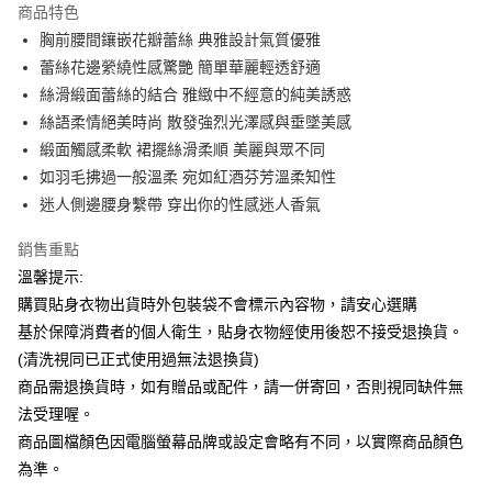
商品特色
Apple Pay
胸前腰間鑲嵌花瓣蕾絲 典雅設計氣質優雅
蕾絲花邊縈繞性感驚艷 簡單華麗輕透舒適
街口支付
絲滑緞面蕾絲的結合 雅緻中不經意的純美誘惑
悠遊付
絲語柔情絕美時尚 散發強烈光澤感與垂墜美感
緞面觸感柔軟 裙擺絲滑柔順 美麗與眾不同
ATM付款
如羽毛拂過一般溫柔 宛如紅酒芬芳溫柔知性
迷人側邊腰身繫帶 穿出你的性感迷人香氣
運送方式
全家付款取貨
銷售重點
每筆NT$65，滿NT$599(含以上)免運費
溫馨提示:
購買貼身衣物出貨時外包裝袋不會標示內容物，請安心選購
7-11付款取貨
基於保障消費者的個人衛生，貼身衣物經使用後恕不接受退換貨。
每筆NT$65，滿NT$599(含以上)免運費
(清洗視同已正式使用過無法退換貨)
宅配
商品需退換貨時，如有贈品或配件，請一併寄回，否則視同缺件無
法受理喔。
每筆NT$80，滿NT$599(含以上)免運費
商品圖檔顏色因電腦螢幕品牌或設定會略有不同，以實際商品顏色
國家/地區配送
查看運費
為準。