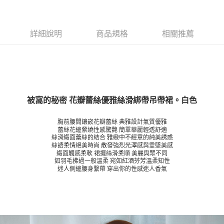
詳細說明
商品規格
相關推薦
被窩的秘密 花瓣蕾絲優雅絲滑綁帶吊帶裙。白色
胸前腰間鑲嵌花瓣蕾絲 典雅設計氣質優雅
蕾絲花邊縈繞性感驚艷 簡單華麗輕透舒適
絲滑緞面蕾絲的結合 雅緻中不經意的純美誘惑
絲語柔情絕美時尚 散發強烈光澤感與垂墜美感
緞面觸感柔軟 裙擺絲滑柔順 美麗與眾不同
如羽毛拂過一般溫柔 宛如紅酒芬芳溫柔知性
迷人側邊腰身繫帶 穿出你的性感迷人香氣