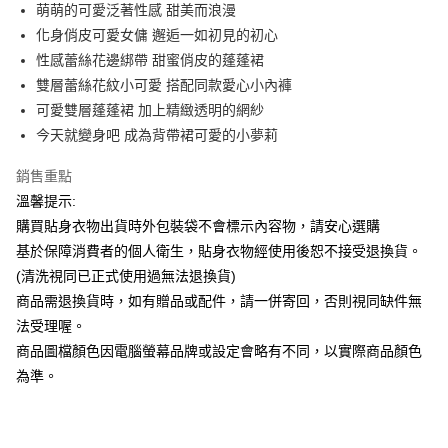
Apple Pay
萌萌的可愛泛著性感 甜美而浪漫
化身俏皮可愛女傭 邂逅一如初見的初心
街口支付
性感蕾絲花邊綁帶 甜蜜俏皮的蓬蓬裙
悠遊付
雙層蕾絲花紋小可愛 搭配同款愛心小內褲
可愛雙層蓬蓬裙 加上精緻透明的網紗
ATM付款
今天就變身吧 成為背帶裙可愛的小夢莉
運送方式
銷售重點
全家付款取貨
溫馨提示:
每筆NT$65，滿NT$599(含以上)免運費
購買貼身衣物出貨時外包裝袋不會標示內容物，請安心選購
基於保障消費者的個人衛生，貼身衣物經使用後恕不接受退換貨。
7-11付款取貨
(清洗視同已正式使用過無法退換貨)
每筆NT$65，滿NT$599(含以上)免運費
商品需退換貨時，如有贈品或配件，請一併寄回，否則視同缺件無
宅配
法受理喔。
商品圖檔顏色因電腦螢幕品牌或設定會略有不同，以實際商品顏色
每筆NT$80，滿NT$599(含以上)免運費
為準。
國家/地區配送
查看運費