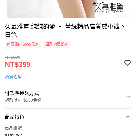
久慕雅黛 純純的愛 ‧ 蕾絲精品高質感小褲。
白色
超取滿NT$599免運
國家/地區配送
NT$599
NT$399
購買名單
付款與運送方式
超取滿NT$599免運
付款方式
商品特色
信用卡一次付款
商品編號
超商取貨付款
6162287