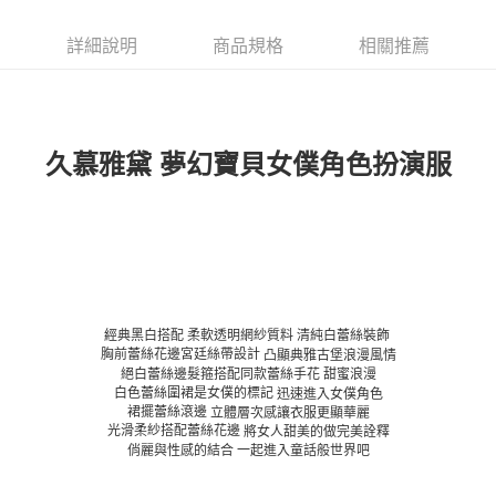
詳細說明
商品規格
相關推薦
久慕雅黛
夢幻寶貝女僕角色扮演服
經典黑白搭配
柔軟透明網紗質料
清純白蕾絲裝飾
胸前蕾絲花邊宮廷絲帶設計
凸顯典雅古堡浪漫風情
絕白蕾絲邊髮箍搭配同款蕾絲手花
甜蜜浪漫
白色蕾絲圍裙是女僕的標記
迅速進入女僕角色
裙擺蕾絲滾邊
立體層次感讓衣服更顯華麗
光滑柔紗搭配蕾絲花邊
將女人甜美的做完美詮釋
俏麗與性感的結合
一起進入童話般世界吧