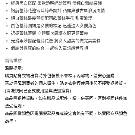
Apple Pay
經典黑白搭配 柔軟透明網紗質料 清純白蕾絲裝飾
胸前蕾絲花邊宮廷絲帶設計 凸顯典雅古堡浪漫風情
街口支付
絕白蕾絲邊髮箍搭配同款蕾絲手花 甜蜜浪漫
悠遊付
白色蕾絲圍裙是女僕的標記 迅速進入女僕角色
裙擺蕾絲滾邊 立體層次感讓衣服更顯華麗
ATM付款
光滑柔紗搭配蕾絲花邊 將女人甜美的做完美詮釋
俏麗與性感的結合 一起進入童話般世界吧
運送方式
全家付款取貨
銷售重點
每筆NT$65，滿NT$599(含以上)免運費
溫馨提示:
購買貼身衣物出貨時外包裝袋不會標示內容物，請安心選購
7-11付款取貨
基於保障消費者的個人衛生，貼身衣物經使用後恕不接受退換貨。
每筆NT$65，滿NT$599(含以上)免運費
(清洗視同已正式使用過無法退換貨)
宅配
商品需退換貨時，如有贈品或配件，請一併寄回，否則視同缺件無
法受理喔。
每筆NT$80，滿NT$599(含以上)免運費
商品圖檔顏色因電腦螢幕品牌或設定會略有不同，以實際商品顏色
國家/地區配送
查看運費
為準。