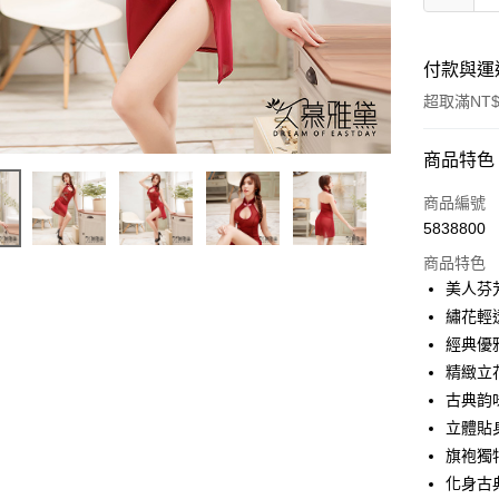
付款與運
超取滿NT$
付款方式
商品特色
信用卡一
商品編號
5838800
超商取貨
商品特色
LINE Pay
美人芬
繡花輕
Apple Pay
經典優
街口支付
精緻立
古典韵
悠遊付
立體貼
ATM付款
旗袍獨
化身古