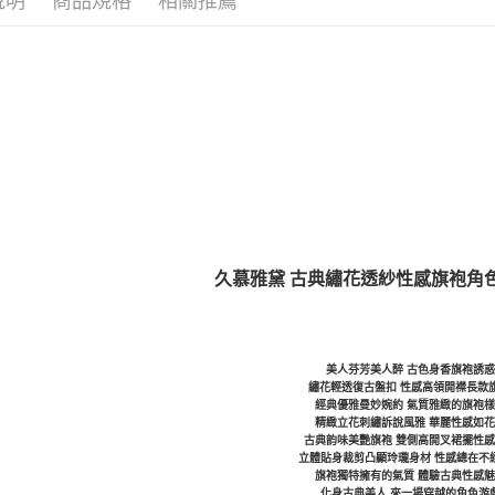
說明
商品規格
相關推薦
久慕雅黛 古典繡花透紗性感旗袍角
美人芬芳美人醉 古色身香旗袍誘惑
繡花輕透復古盤扣 性感高領開襟長款
經典優雅曼妙婉約 氣質雅緻的旗袍
精緻立花刺繡訴說風雅 華麗性感如
古典韵味美艷旗袍 雙側高開叉裙擺性
立體貼身裁剪凸顯玲瓏身材 性感總在不
旗袍獨特擁有的氣質 體驗古典性感
化身古典美人 來一場穿越的角色游