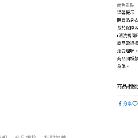
銷售重點
運送方式
溫馨提示:
全家付款
購買貼身
每筆NT$6
基於保障
(清洗視同
7-11付款
商品需退
每筆NT$6
法受理喔
宅配
商品圖檔
每筆NT$8
為準。
國家/地區
商品相關分
▍角色扮
分享
顏色搜尋
🎁精選推