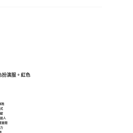
色扮演服。紅色
旗袍
樣式
花綻
感迷人
經意間
魅力
戲