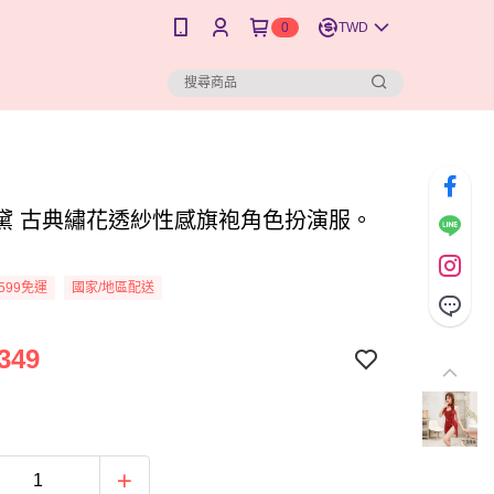
0
TWD
黛 古典繡花透紗性感旗袍角色扮演服。
599免運
國家/地區配送
349