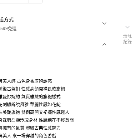
送方式
599免運
清除
紀錄
次付款
付款
芳美人醉 古色身香旗袍誘惑
透復古盤扣 性感高領開襟長款旗袍
雅曼妙婉約 氣質雅緻的旗袍樣式
花刺繡訴說風雅 華麗性感如花綻
味美艷旗袍 雙側高開叉裙擺性感迷人
身裁剪凸顯玲瓏身材 性感總在不經意間
特擁有的氣質 體驗古典性感魅力
典美人 來一場穿越的角色游戲