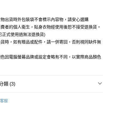
取貨
衣物出貨時外包裝袋不會標示內容物，請安心選購
5，滿NT$599(含以上)免運費
消費者的個人衛生，貼身衣物經使用後恕不接受退換貨。
已正式使用過無法退換貨)
取貨
換貨時，如有贈品或配件，請一併寄回，否則視同缺件無
5，滿NT$599(含以上)免運費
。
顏色因電腦螢幕品牌或設定會略有不同，以實際商品顏色
0，滿NT$599(含以上)免運費
配送
查看運費
類 (3)
演
典雅旗袍
客服

紅色系
薦