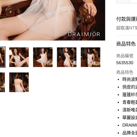
付款與運
超取滿NT$
付款方式
商品特色
信用卡一
商品編號
5635530
超商取貨
商品特色
LINE Pay
時尚波
俏皮的
Apple Pay
蓬蓬紗
街口支付
青春輕
清新唯
悠遊付
華麗設
ATM付款
DRAI
品牌全