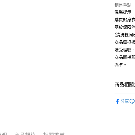
銷售重點
運送方式
溫馨提示:
全家付款
購買貼身
每筆NT$6
基於保障
(清洗視同
7-11付款
商品需退
每筆NT$6
法受理喔
宅配
商品圖檔
每筆NT$8
為準。
國家/地區
商品相關分
品牌館💎DR
分享
顏色搜尋
🎁精選推