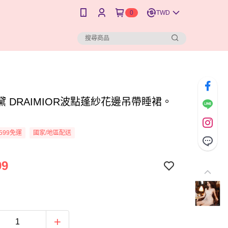
0
TWD
黛 DRAIMIOR波點蓬紗花邊吊帶睡裙。
599免運
國家/地區配送
99