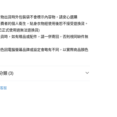
取貨
衣物出貨時外包裝袋不會標示內容物，請安心選購
5，滿NT$599(含以上)免運費
消費者的個人衛生，貼身衣物經使用後恕不接受退換貨。
已正式使用過無法退換貨)
取貨
換貨時，如有贈品或配件，請一併寄回，否則視同缺件無
5，滿NT$599(含以上)免運費
。
顏色因電腦螢幕品牌或設定會略有不同，以實際商品顏色
0，滿NT$599(含以上)免運費
配送
查看運費
類 (3)
AIMIOR IMONU
客服

白色系
薦