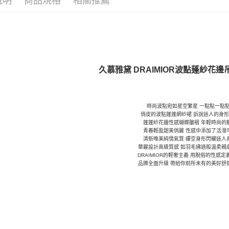
說明
商品規格
相關推薦
久慕雅黛 DRAIMIOR波點蓬紗花
時尚波點宛如星空繁星 一點點一點
俏皮的波點蓬蓬網紗裙 訴說迷人的身
蓬蓬紗花邊性感蝴蝶皺褶 年輕時尚的
青春輕盈甜美俏麗 性感中添加了活潑
清新唯美純情氣質 鏤空身形閃耀迷人
華麗設計高級質感 如羽毛拂過般溫柔親
DRAIMIOR的輕奢主義 用脫俗的性感
品牌全面升級 帶給你前所未有的美好舒