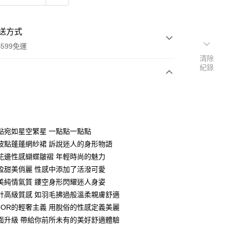
送方式
599免運
清除
紀錄
次付款
付款
點宛如星空繁星 一點點一點點
波點蓬蓬網紗裙 訴說迷人的身形物語
花邊性感蝴蝶皺褶 年輕時尚的魅力
盈甜美俏麗 性感中添加了活潑可愛
美純情氣質 鏤空身形閃耀迷人身姿
計高級質感 如羽毛拂過般溫柔親膚舒適
MIOR的輕奢主義 用脫俗的性感定義美麗
面升級 帶給你前所未有的美好舒適體驗