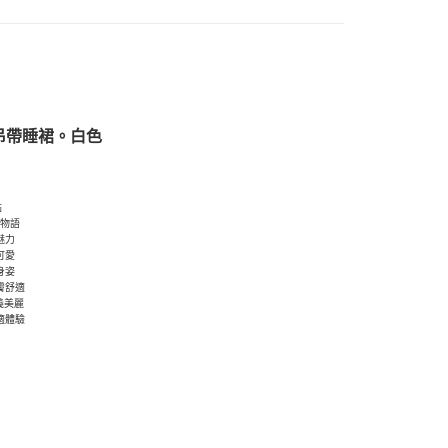
邊吊帶睡裙。白色
點
形物語
魅力
可愛
身姿
膚舒適
定義美麗
適體驗