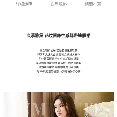
詳細說明
商品規格
相關推薦
久慕雅黛 花紋蕾絲性感綁帶連體裙
黑色花紋蕾絲 若隱若現性感唯美
輕薄勾人迷人曲線 蕾絲之惑想入非非
花紋輕薄蕾絲鏤空 性感前開叉裙擺
裙擺飄逸玲瓏曲線 輕薄紗下的誘惑嬌軀
清透柔紗裙擺 輕盈飄逸的浪漫溫柔
輕SM風格繫帶誘惑 火辣迷情怦然心動