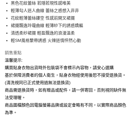
Apple Pay
黑色花紋蕾絲 若隱若現性感唯美
輕薄勾人迷人曲線 蕾絲之惑想入非非
街口支付
花紋輕薄蕾絲鏤空 性感前開叉裙擺
悠遊付
裙擺飄逸玲瓏曲線 輕薄紗下的誘惑嬌軀
清透柔紗裙擺 輕盈飄逸的浪漫溫柔
ATM付款
輕SM風格繫帶誘惑 火辣迷情怦然心動
運送方式
銷售重點
全家付款取貨
溫馨提示:
每筆NT$65，滿NT$599(含以上)免運費
購買貼身衣物出貨時外包裝袋不會標示內容物，請安心選購
基於保障消費者的個人衛生，貼身衣物經使用後恕不接受退換貨。
7-11付款取貨
(清洗視同已正式使用過無法退換貨)
每筆NT$65，滿NT$599(含以上)免運費
商品需退換貨時，如有贈品或配件，請一併寄回，否則視同缺件無
宅配
法受理喔。
商品圖檔顏色因電腦螢幕品牌或設定會略有不同，以實際商品顏色
每筆NT$80，滿NT$599(含以上)免運費
為準。
國家/地區配送
查看運費