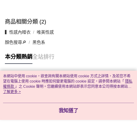
商品相關分類 (2)
▍性感內睡衣
唯美性感
顏色搜尋🔎
黑色系
本分類熱銷
全站排行
本網站中使用 cookie，欲查詢有關本網站使用 cookie 方式之詳情，及若您不希
熱門標籤
望在電腦上使用 cookie 時應如何變更電腦的 cookie 設定，請參閱本網站「
隱私
權條款
」之 Cookie 聲明。您繼續使用本網站即表示您同意本公司得按本網站使
用條款之 Cookie 聲明使用 cookie。
了解更多 >
我知道了