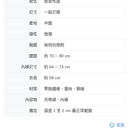
款式
居家性感
尺寸
一般尺碼
產地
中國
彈性
微彈
胸圍
無特別限制
腰圍
約 70 ─ 90 cm
內褲尺寸
約 64 ─ 74 cm
衣長
約 58 cm
材質
聚酯纖維、蕾絲、錦綸
內容物
吊帶裙、內褲
備註
誤差 1 至 2 cm 屬正常範圍
客服