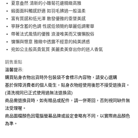
Apple Pay
夏意盎然 清新的小雛菊花邊精緻高雅
緞面面料觸感舒適 如羽毛拂過一般溫柔
街口支付
富有質感和低光澤 散發優雅的垂墜美感
悠遊付
寧靜含蓄的色調 性感低領簡約華麗低調奢華
帶著法式風情的優雅 浪漫唯美而又慵懶脫俗
ATM付款
慵懶與愜意 雅緻中透露不經意的純美誘惑
宛如公主般高貴氣質 美麗柔美穿出你的迷人香氣
運送方式
全家付款取貨
銷售重點
每筆NT$65，滿NT$599(含以上)免運費
溫馨提示:
購買貼身衣物出貨時外包裝袋不會標示內容物，請安心選購
7-11付款取貨
基於保障消費者的個人衛生，貼身衣物經使用後恕不接受退換貨。
每筆NT$65，滿NT$599(含以上)免運費
(清洗視同已正式使用過無法退換貨)
宅配
商品需退換貨時，如有贈品或配件，請一併寄回，否則視同缺件無
法受理喔。
每筆NT$80，滿NT$599(含以上)免運費
商品圖檔顏色因電腦螢幕品牌或設定會略有不同，以實際商品顏色
國家/地區配送
查看運費
為準。