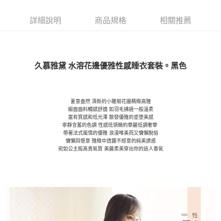
詳細說明
商品規格
相關推薦
久慕雅黛 水溶花邊優雅性感睡衣套裝。黑色
夏意盎然 清新的小雛菊花邊精緻高雅
緞面面料觸感舒適 如羽毛拂過一般溫柔
富有質感和低光澤 散發優雅的垂墜美感
寧靜含蓄的色調 性感低領簡約華麗低調奢華
帶著法式風情的優雅 浪漫唯美而又慵懶脫俗
慵懶與愜意 雅緻中透露不經意的純美誘惑
宛如公主般高貴氣質 美麗柔美穿出你的迷人香氣