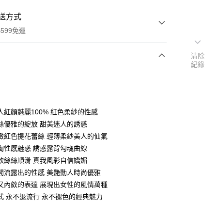
送方式
599免運
清除
紀錄
次付款
付款
人紅顏魅麗100% 紅色柔紗的性感
絲優雅的綻放 甜美迷人的誘惑
緻紅色提花蕾絲 輕薄柔紗美人的仙氣
胸性感魅惑 誘惑露背勾魂曲線
軟絲絲順滑 真我風彩自信嬌媚
間流露出的性感 美艷動人時尚優雅
又內斂的表達 展現出女性的風情萬種
式 永不退流行 永不褪色的經典魅力