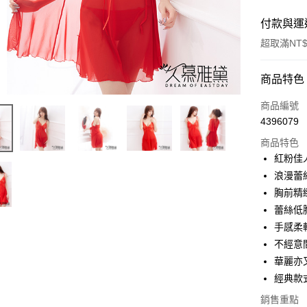
付款與運
超取滿NT$
付款方式
商品特色
信用卡一
商品編號
4396079
超商取貨
商品特色
LINE Pay
紅粉佳
浪漫蕾
Apple Pay
胸前精
街口支付
蕾絲低
手感柔
悠遊付
不經意
ATM付款
華麗亦
經典款
銷售重點
運送方式