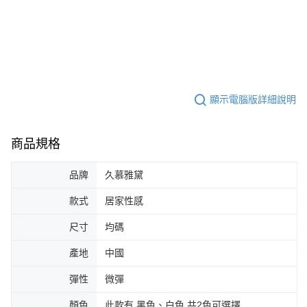
顯示電腦版詳細說明
商品規格
品牌
久慕雅黛
款式
居家性感
尺寸
均碼
產地
中國
彈性
微彈
顏色
此款有 黑色、白色 共2色可選擇