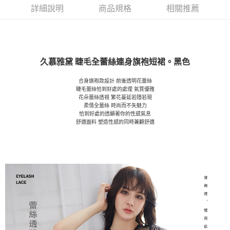
詳細說明
商品規格
相關推薦
久慕雅黛 睫毛全蕾絲連身旗袍短裙。黑色
合身旗袍款設計 前後透明花蕾絲
睫毛蕾絲恰到好處的處理 氣質優雅
花朵蕾絲透視 繁花蔓延若隱若現
柔情全蕾絲 時尚而不失魅力
恰到好處的透顯著你的性感氣息
舒適面料 塑造性感的同時兼顧舒適