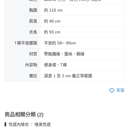
胸圍
約 116 cm
肩寬
約 46 cm
衣長
約 93 cm
T褲平放腰圍
平放約 58─ 90cm
材質
聚酯纖維、蕾絲、錦綸
內容物
連身裙、T褲
備註
誤差 1 至 2 cm 屬正常範圍
客服
商品相關分類 (2)
▍性感內睡衣
唯美性感