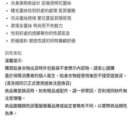
Apple Pay
合身旗袍款設計 前後透明花蕾絲
睫毛蕾絲恰到好處的處理 氣質優雅
街口支付
花朵蕾絲透視 繁花蔓延若隱若現
悠遊付
柔情全蕾絲 時尚而不失魅力
恰到好處的透顯著你的性感氣息
ATM付款
舒適面料 塑造性感的同時兼顧舒適
運送方式
銷售重點
全家付款取貨
溫馨提示:
每筆NT$65，滿NT$599(含以上)免運費
購買貼身衣物出貨時外包裝袋不會標示內容物，請安心選購
基於保障消費者的個人衛生，貼身衣物經使用後恕不接受退換貨。
7-11付款取貨
(清洗視同已正式使用過無法退換貨)
每筆NT$65，滿NT$599(含以上)免運費
商品需退換貨時，如有贈品或配件，請一併寄回，否則視同缺件無
宅配
法受理喔。
商品圖檔顏色因電腦螢幕品牌或設定會略有不同，以實際商品顏色
每筆NT$80，滿NT$599(含以上)免運費
為準。
國家/地區配送
查看運費