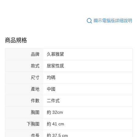
顯示電腦版詳細說明
商品規格
品牌
久慕雅黛
款式
居家性感
尺寸
均碼
產地
中國
件數
二件式
胸圍
約 32cm
下胸圍
約 41 cm
衣長
約 37.5 cm