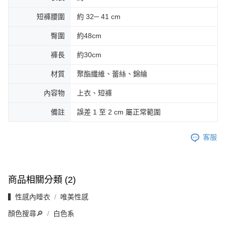
短褲腰圍
約 32─ 41 cm
臀圍
約48cm
褲長
約30cm
材質
聚酯纖維、蕾絲、錦綸
內容物
上衣、短褲
備註
誤差 1 至 2 cm 屬正常範圍
客服
商品相關分類 (2)
▍性感內睡衣
唯美性感
顏色搜尋🔎
白色系