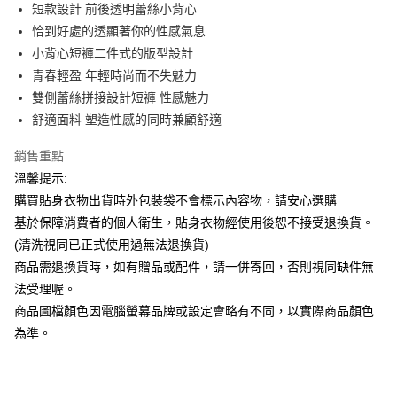
Apple Pay
短款設計 前後透明蕾絲小背心
恰到好處的透顯著你的性感氣息
街口支付
小背心短褲二件式的版型設計
悠遊付
青春輕盈 年輕時尚而不失魅力
雙側蕾絲拼接設計短褲 性感魅力
ATM付款
舒適面料 塑造性感的同時兼顧舒適
運送方式
銷售重點
全家付款取貨
溫馨提示:
每筆NT$65，滿NT$599(含以上)免運費
購買貼身衣物出貨時外包裝袋不會標示內容物，請安心選購
基於保障消費者的個人衛生，貼身衣物經使用後恕不接受退換貨。
7-11付款取貨
(清洗視同已正式使用過無法退換貨)
每筆NT$65，滿NT$599(含以上)免運費
商品需退換貨時，如有贈品或配件，請一併寄回，否則視同缺件無
宅配
法受理喔。
商品圖檔顏色因電腦螢幕品牌或設定會略有不同，以實際商品顏色
每筆NT$80，滿NT$599(含以上)免運費
為準。
國家/地區配送
查看運費