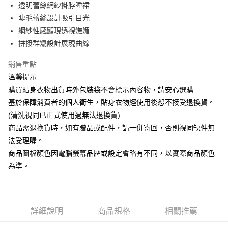
Apple Pay
透明蕾絲網紗掛脖睡裙
睫毛蕾絲設計吸引目光
街口支付
網紗性感顯現透視嫵媚
悠遊付
拼接群矲設計展現曲線
ATM付款
銷售重點
溫馨提示:
運送方式
購買貼身衣物出貨時外包裝袋不會標示內容物，請安心選購
全家付款取貨
基於保障消費者的個人衛生，貼身衣物經使用後恕不接受退換貨。
每筆NT$65，滿NT$599(含以上)免運費
(清洗視同已正式使用過無法退換貨)
商品需退換貨時，如有贈品或配件，請一併寄回，否則視同缺件無
7-11付款取貨
法受理喔。
每筆NT$65，滿NT$599(含以上)免運費
商品圖檔顏色因電腦螢幕品牌或設定會略有不同，以實際商品顏色
宅配
為準。
每筆NT$80，滿NT$599(含以上)免運費
詳細說明
商品規格
相關推薦