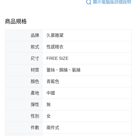
顯示電腦版詳細說明
商品規格
品牌
久慕雅黛
款式
性感睡衣
尺寸
FREE SIZE
材質
蕾絲、錦綸、氨綸
顏色
青藍色
產地
中國
彈性
無
性別
女
件數
兩件式