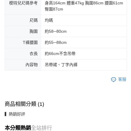
模特兒尺碼參考
身高164cm 體重47kg 胸圍86cm 腰圍61cm
臀圍87cm
尺碼
均碼
胸圍
約58─80cm
T褲腰圍
約55─88cm
衣長
約66cm不含吊帶
內容物
吊帶裙、丁字內褲
客服
商品相關分類 (1)
▍熱銷好評
本分類熱銷
全站排行