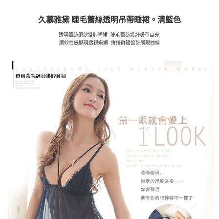
久慕雅黛 睫毛蕾絲透明吊帶睡裙。
清藍色
透明蕾絲網紗掛脖睡裙 睫毛蕾絲設計吸引目光
網紗性感顯現透視嫵媚 拼接群矲設計展現曲線