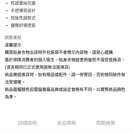
Apple Pay
性感蕾絲花邊
半透裸背設計
街口支付
短版性感款式
悠遊付
優雅舒適透氣
ATM付款
銷售重點
溫馨提示:
運送方式
購買貼身衣物出貨時外包裝袋不會標示內容物，請安心選購
全家付款取貨
基於保障消費者的個人衛生，貼身衣物經使用後恕不接受退換貨。
每筆NT$65，滿NT$599(含以上)免運費
(清洗視同已正式使用過無法退換貨)
商品需退換貨時，如有贈品或配件，請一併寄回，否則視同缺件無
7-11付款取貨
法受理喔。
每筆NT$65，滿NT$599(含以上)免運費
商品圖檔顏色因電腦螢幕品牌或設定會略有不同，以實際商品顏色
宅配
為準。
每筆NT$80，滿NT$599(含以上)免運費
國家/地區配送
查看運費
詳細說明
商品規格
相關推薦