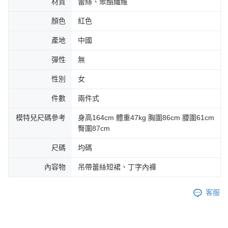
材質
蕾絲、聚酯纖維
顏色
紅色
產地
中國
彈性
無
性別
女
件數
兩件式
模特兒尺碼參考
身高164cm 體重47kg 胸圍86cm 腰圍61cm
臀圍87cm
尺碼
均碼
內容物
吊帶蕾絲短裙、丁字內褲
客服