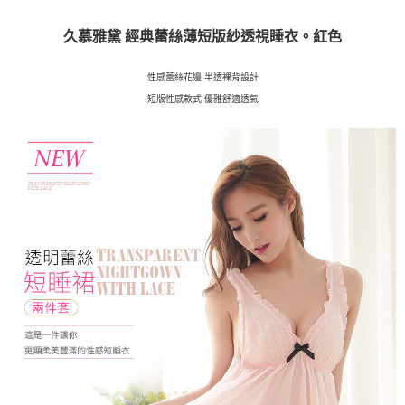
久慕雅黛 經典蕾絲薄短版紗透視睡衣。紅色
性感蕾絲花邊 半透裸背設計
短版性感款式 優雅舒適透氣