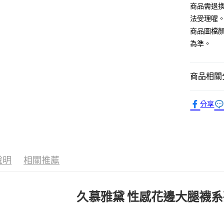
商品需退
全家付款
法受理喔
每筆NT$6
商品圖檔
為準。
7-11付款
每筆NT$6
商品相關分
宅配
每筆NT$8
▍大腿襪
分享
國家/地區
顏色搜尋
說明
相關推薦
久慕雅黛
性感花邊大腿襪系