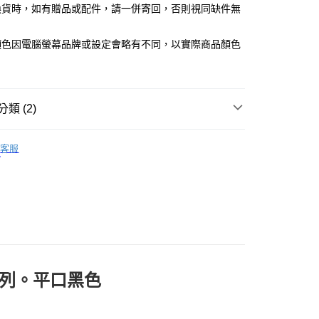
換貨時，如有贈品或配件，請一併寄回，否則視同缺件無
取貨
。
5，滿NT$599(含以上)免運費
顏色因電腦螢幕品牌或設定會略有不同，以實際商品顏色
取貨
5，滿NT$599(含以上)免運費
類 (2)
0，滿NT$599(含以上)免運費
客服
配送
查看運費

膚色系
列。平口黑色