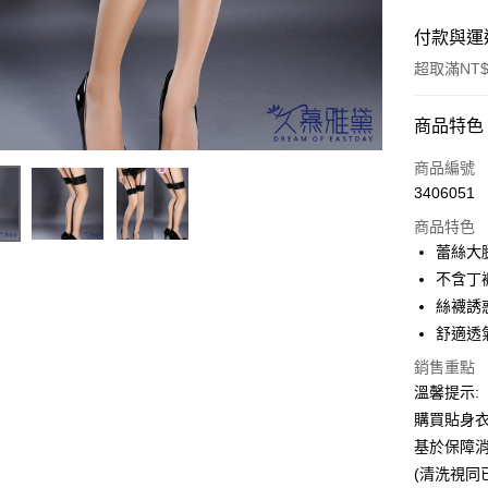
付款與運
超取滿NT$
付款方式
商品特色
信用卡一
商品編號
3406051
超商取貨
商品特色
LINE Pay
蕾絲大
不含丁
Apple Pay
絲襪誘
街口支付
舒適透
悠遊付
銷售重點
溫馨提示:
ATM付款
購買貼身
基於保障
(清洗視同
運送方式