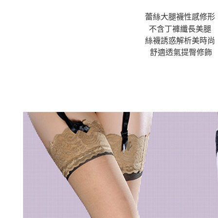
蕾絲大腿襪性感修形
不含丁褲纖長美腿
絲襪誘惑解析美時尚
舒適透氣提臀修飾