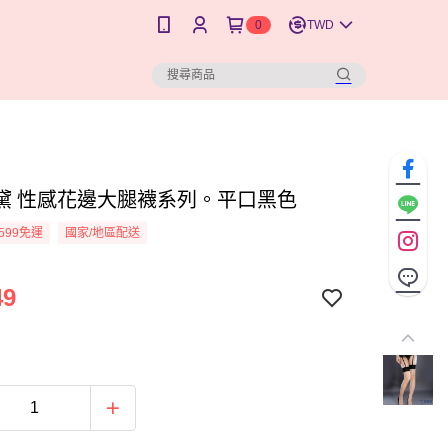
0
TWD
黛 性感花邊大腿襪系列。平口黑色
599免運
國家/地區配送
49