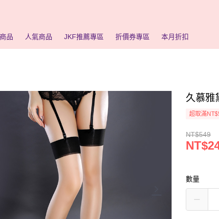
商品
人氣商品
JKF推薦專區
折價券專區
本月折扣
久慕雅
超取滿NT$
NT$549
NT$2
數量