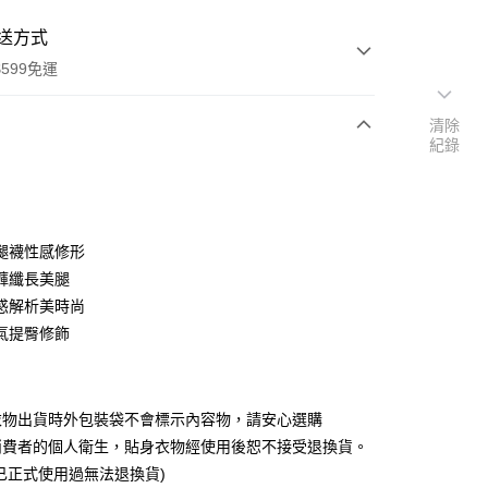
送方式
599免運
清除
紀錄
次付款
付款
腿襪性感修形
褲纖長美腿
惑解析美時尚
氣提臀修飾
衣物出貨時外包裝袋不會標示內容物，請安心選購
消費者的個人衛生，貼身衣物經使用後恕不接受退換貨。
已正式使用過無法退換貨)