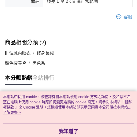
備註
誤差 1 至 2 cm 屬正常範圍
客服
商品相關分類 (2)
▍性感內睡衣
修身長裙
顏色搜尋🔎
黑色系
本分類熱銷
全站排行
本網站中使用 cookie，欲查詢有關本網站使用 cookie 方式之詳情，及若您不希
熱門標籤
望在電腦上使用 cookie 時應如何變更電腦的 cookie 設定，請參閱本網站「
隱私
權條款
」之 Cookie 聲明。您繼續使用本網站即表示您同意本公司得按本網站使
用條款之 Cookie 聲明使用 cookie。
了解更多 >
我知道了