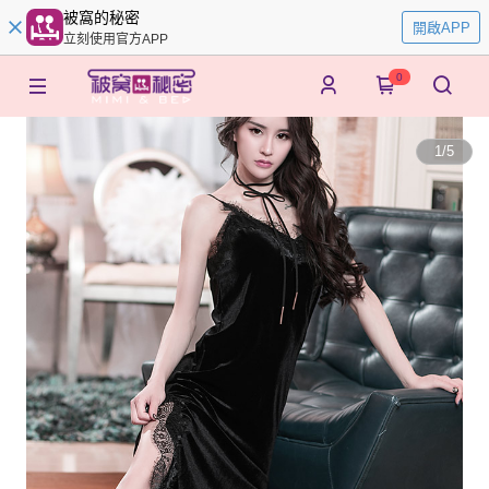
被窩的秘密
開啟APP
立刻使用官方APP
0
1
/
5