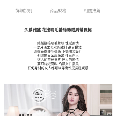
詳細說明
商品規格
相關推薦
久慕雅黛 花邊睫毛蕾絲絲絨肩帶長裙
絲絨拼接睫毛蕾絲 性感柔情
一整片溫柔似水的絨料 高貴優雅
深邃花邊睫毛蕾絲 下擺開叉設計
側邊開叉蕾絲花邊 性感迷人
復古的華麗氣質 迷人的風情
夢幻絲絨面料 凸顯女性柔美
任何身材的女人都可以穿出性感長腿誘惑