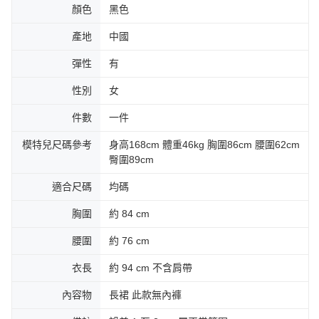
顏色
黑色
產地
中國
彈性
有
性別
女
件數
一件
模特兒尺碼參考
身高168cm 體重46kg 胸圍86cm 腰圍62cm
臀圍89cm
適合尺碼
均碼
胸圍
約 84 cm
腰圍
約 76 cm
衣長
約 94 cm 不含肩帶
內容物
長裙 此款無內褲