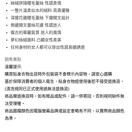
Apple Pay
絲絨拼接睫毛蕾絲 性感柔情
一整片溫柔似水的絨料 高貴優雅
街口支付
深邃花邊睫毛蕾絲 下擺開叉設計
悠遊付
側邊開叉蕾絲花邊 性感迷人
復古的華麗氣質 迷人的風情
ATM付款
夢幻絲絨面料 凸顯女性柔美
任何身材的女人都可以穿出性感長腿誘惑
運送方式
全家付款取貨
銷售重點
每筆NT$65，滿NT$599(含以上)免運費
溫馨提示:
購買貼身衣物出貨時外包裝袋不會標示內容物，請安心選購
7-11付款取貨
基於保障消費者的個人衛生，貼身衣物經使用後恕不接受退換貨。
每筆NT$65，滿NT$599(含以上)免運費
(清洗視同已正式使用過無法退換貨)
宅配
商品需退換貨時，如有贈品或配件，請一併寄回，否則視同缺件無
法受理喔。
每筆NT$80，滿NT$599(含以上)免運費
商品圖檔顏色因電腦螢幕品牌或設定會略有不同，以實際商品顏色
國家/地區配送
查看運費
為準。