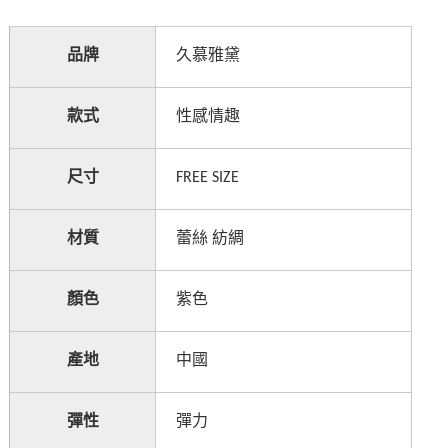
品牌
久慕雅黛
款式
性感情趣
尺寸
FREE SIZE
材質
蕾絲
紡綢
顏色
紫色
產地
中國
彈性
彈力