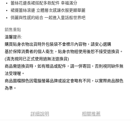
Apple Pay
蕾絲花邊長裙搭配多款配件 幸福滿分
裙擺蕾絲滾邊 立體層次感讓衣服更顯華麗
街口支付
俏麗與性感的結合 一起進入童話般世界吧
悠遊付
銷售重點
ATM付款
溫馨提示:
購買貼身衣物出貨時外包裝袋不會標示內容物，請安心選購
運送方式
基於保障消費者的個人衛生，貼身衣物經使用後恕不接受退換貨。
全家付款取貨
(清洗視同已正式使用過無法退換貨)
每筆NT$65，滿NT$599(含以上)免運費
商品需退換貨時，如有贈品或配件，請一併寄回，否則視同缺件無
法受理喔。
7-11付款取貨
商品圖檔顏色因電腦螢幕品牌或設定會略有不同，以實際商品顏色
每筆NT$65，滿NT$599(含以上)免運費
為準。
宅配
每筆NT$80，滿NT$599(含以上)免運費
詳細說明
相關推薦
國家/地區配送
查看運費