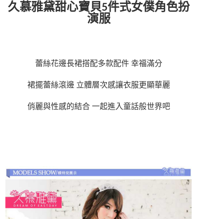
久慕雅黛甜心寶貝
5
件式女僕角色扮
演服
蕾絲花邊長裙搭配多款配件
幸福滿分
裙擺蕾絲滾邊
立體層次感讓衣服更顯華麗
俏麗與性感的結合
一起進入童話般世界吧