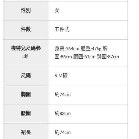
性別
女
件數
五件式
模特兒尺碼參
:164cm
:47kg
身高
體重
胸
:86cm
:61cm
:87cm
圍
腰圍
臀圍
考
尺碼
S-M
碼
胸圍
74cm
約
腰圍
83cm
約
裙長
74cm
約