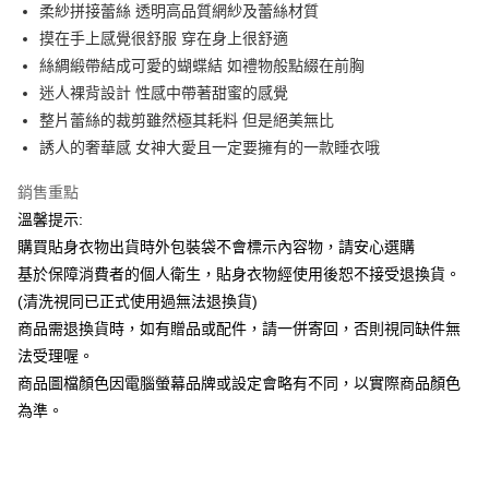
Apple Pay
柔紗拼接蕾絲 透明高品質網紗及蕾絲材質
摸在手上感覺很舒服 穿在身上很舒適
街口支付
絲綢緞帶結成可愛的蝴蝶結 如禮物般點綴在前胸
悠遊付
迷人裸背設計 性感中帶著甜蜜的感覺
整片蕾絲的裁剪雖然極其耗料 但是絕美無比
ATM付款
誘人的奢華感 女神大愛且一定要擁有的一款睡衣哦
運送方式
銷售重點
全家付款取貨
溫馨提示:
每筆NT$65，滿NT$599(含以上)免運費
購買貼身衣物出貨時外包裝袋不會標示內容物，請安心選購
基於保障消費者的個人衛生，貼身衣物經使用後恕不接受退換貨。
7-11付款取貨
(清洗視同已正式使用過無法退換貨)
每筆NT$65，滿NT$599(含以上)免運費
商品需退換貨時，如有贈品或配件，請一併寄回，否則視同缺件無
宅配
法受理喔。
商品圖檔顏色因電腦螢幕品牌或設定會略有不同，以實際商品顏色
每筆NT$80，滿NT$599(含以上)免運費
為準。