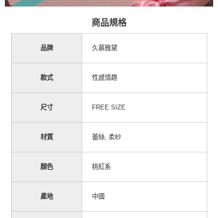
商品規格
品牌
久慕雅黛
款式
性感情趣
尺寸
FREE SIZE
材質
蕾絲
柔紗
,
顏色
桃紅系
產地
中國