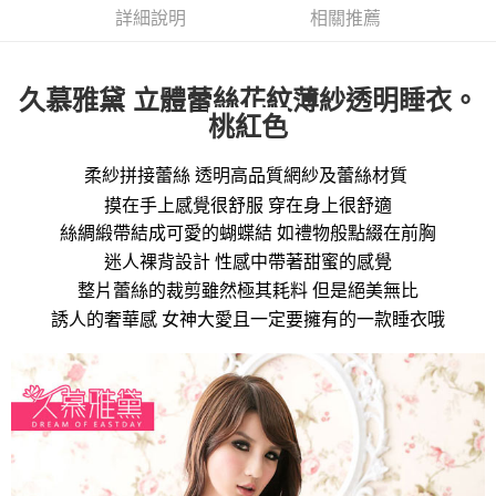
詳細說明
相關推薦
久慕雅黛
立體蕾絲花紋薄紗透明睡衣。
桃紅色
柔紗拼接蕾絲
透明高品質網紗及蕾絲材質
摸在手上感覺很舒服
穿在身上很舒適
絲綢緞帶結成可愛的蝴蝶結
如禮物般點綴在前胸
迷人裸背設計
性感中帶著甜蜜的感覺
整片蕾絲的裁剪雖然極其耗料
但是絕美無比
誘人的奢華感
女神大愛且一定要擁有的一款睡衣哦