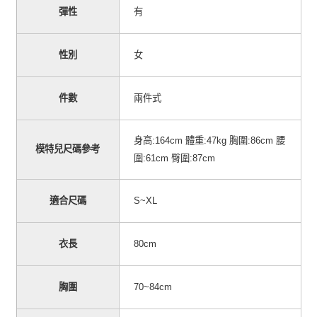
彈性
有
性別
女
件數
兩件式
身高
體重
胸圍
腰
:164cm
:47kg
:86cm
模特兒尺碼參考
圍
臀圍
:61cm
:87cm
適合尺碼
S~XL
衣長
80cm
胸圍
70~84cm