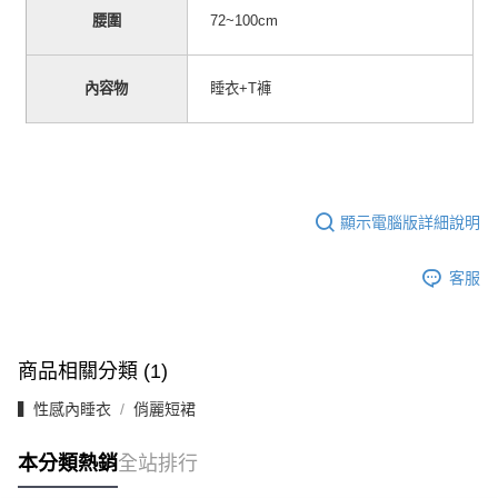
腰圍
72~100cm
內容物
睡衣
褲
+T
顯示電腦版詳細說明
客服
商品相關分類 (1)
▍性感內睡衣
俏麗短裙
本分類熱銷
全站排行