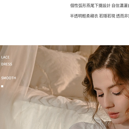
個性弧形燕尾下擺設計 自信瀟灑
半透明輕柔襯衣 若隱若現 透而