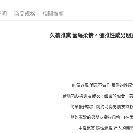
▍熱銷好
說明
商品規格
相關推薦
NEW AR
久慕雅黛 蕾絲柔情。優雅性感男朋
帥氣BF風 隨意不做作 脫俗的性
蕾絲巧妙與男友襯衣，甜蜜的融合，
簡單優雅設計 簡約時尚男朋友襯
簡約寬鬆的男朋友襯衫風格 自在
中性氣質 隨性灑脫 迷人的慵