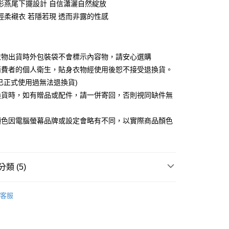
形燕尾下擺設計 自信瀟灑自然綻放
輕柔襯衣 若隱若現 透而非露的性感
衣物出貨時外包裝袋不會標示內容物，請安心選購
取貨
消費者的個人衛生，貼身衣物經使用後恕不接受退換貨。
5，滿NT$599(含以上)免運費
已正式使用過無法退換貨)
換貨時，如有贈品或配件，請一併寄回，否則視同缺件無
取貨
。
5，滿NT$599(含以上)免運費
顏色因電腦螢幕品牌或設定會略有不同，以實際商品顏色
0，滿NT$599(含以上)免運費
配送
查看運費
類 (5)
閒睡衣
客服
推薦
睡衣
唯美性感