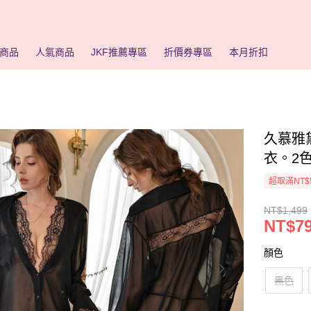
商品
人氣商品
JKF推薦專區
折價券專區
本月折扣
久慕雅
衣。2
超取滿NT$
NT$1,499
NT$7
顏色
黑色