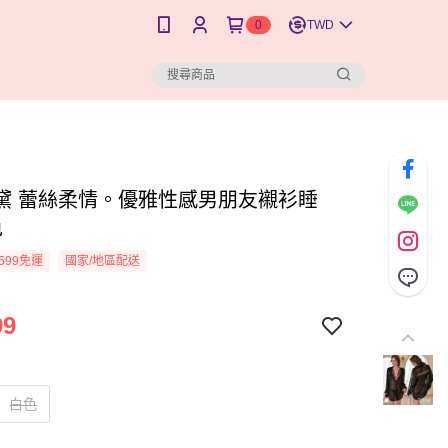
0
TWD
黛 蕾絲柔情。優雅性感男朋友襯衫睡
色
599免運
國家/地區配送
99
白色