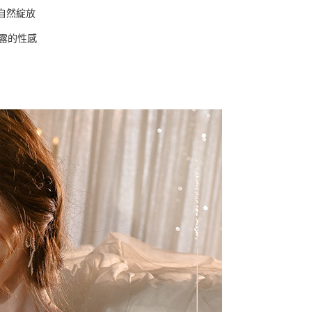
自然綻放
非露的性感