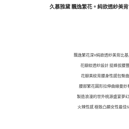
NEW AR
久慕雅黛 飄逸繁花。純欲透紗美
飄逸繁花深V純欲透紗美背比基
花瓣紋透紗設計 挺蜂拔腰
花瓣美紋背腰身性感包臀
腰部繁花圓形拉伸曲線曼妙
製造浪漫的世外桃源盛宴夢
火辣性感 極致凸顯女性最佳