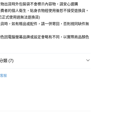
衣物出貨時外包裝袋不會標示內容物，請安心選購
消費者的個人衛生，貼身衣物經使用後恕不接受退換貨。
取貨
已正式使用過無法退換貨)
5，滿NT$599(含以上)免運費
換貨時，如有贈品或配件，請一併寄回，否則視同缺件無
。
取貨
顏色因電腦螢幕品牌或設定會略有不同，以實際商品顏色
5，滿NT$599(含以上)免運費
0，滿NT$599(含以上)免運費
類 (7)
配送
查看運費
睡衣
多件式睡衣
客服
推薦
睡衣
唯美性感
睡衣
內衣款

粉、桃紅色系
評