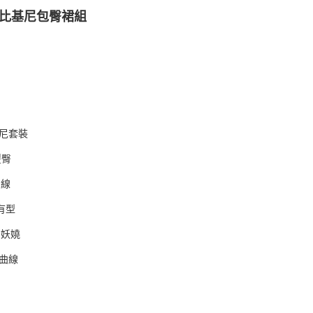
RIVAL新品上市
背比基尼包臀裙組
尼套裝
豐臀
曲線
有型
幻妖嬈
S曲線