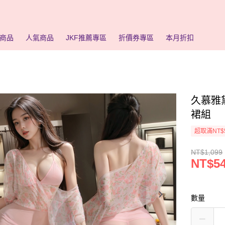
商品
人氣商品
JKF推薦專區
折價券專區
本月折扣
久慕雅
裙組
超取滿NT$
NT$1,099
NT$5
數量