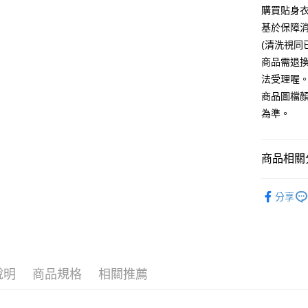
購買貼身
運送方式
基於保障
全家付款
(清洗視同
每筆NT$6
商品需退
法受理喔
7-11付款
商品圖檔
每筆NT$6
為準。
宅配
每筆NT$8
商品相關分
國家/地區
▍性感內
分享
人氣商品
▍性感內
▍性感內
說明
商品規格
相關推薦
顏色搜尋
▍熱銷好