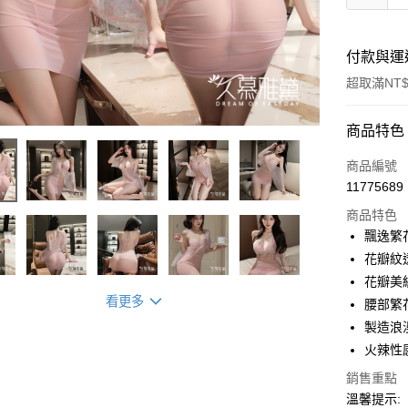
付款與運
超取滿NT$
付款方式
商品特色
信用卡一
商品編號
11775689
超商取貨
商品特色
LINE Pay
飄逸繁
花瓣紋
Apple Pay
花瓣美
街口支付
看更多
腰部繁
製造浪
悠遊付
火辣性
ATM付款
銷售重點
溫馨提示: