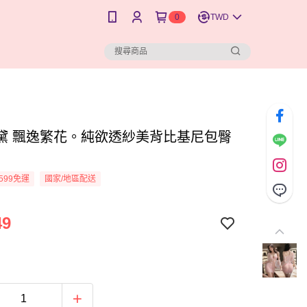
0
TWD
黛 飄逸繁花。純欲透紗美背比基尼包臀
599免運
國家/地區配送
49