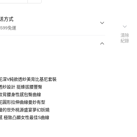
送方式
599免運
清除
紀錄
次付款
付款
花深V純欲透紗美背比基尼套裝
透紗設計 挺蜂拔腰豐臀
紋背腰身性感包臀曲線
花圓形拉伸曲線曼妙有型
漫的世外桃源盛宴夢幻妖嬈
感 極致凸顯女性最佳S曲線