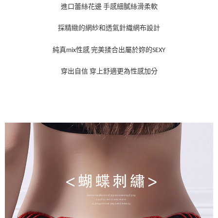
進口蕾絲花邊 手感細膩絲滑柔軟
採精緻的網紗和透氣針織網布設計
純真mix性感 完美揉合出屬於妳的SEXY
穿出自信 穿上舒適更為性感加分