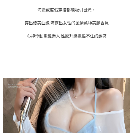
海邊或度假穿搭都能吸引目光。
穿出優美曲線 流露出女性的風情萬種美麗香氣
心神悸動驚豔迷人 性感升級抵擋不住的誘惑