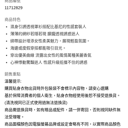
商品編號
超商取貨付款
11712829
LINE Pay
商品特色
Apple Pay
濕身引誘透視罩衫搭配比基尼的性感套裝人
薄薄的網紗若隱若現 朦朧透視誘惑迷人
街口支付
綁帶設計增添女性柔美魅力，展現輕盈氛圍。
悠遊付
海邊或度假穿搭都能吸引目光。
穿出優美曲線 流露出女性的風情萬種美麗香氣
ATM付款
心神悸動驚豔迷人 性感升級抵擋不住的誘惑
運送方式
銷售重點
全家付款取貨
溫馨提示:
每筆NT$65，滿NT$599(含以上)免運費
購買貼身衣物出貨時外包裝袋不會標示內容物，請安心選購
基於保障消費者的個人衛生，貼身衣物經使用後恕不接受退換貨。
7-11付款取貨
(清洗視同已正式使用過無法退換貨)
每筆NT$65，滿NT$599(含以上)免運費
商品需退換貨時，如有贈品或配件，請一併寄回，否則視同缺件無
宅配
法受理喔。
商品圖檔顏色因電腦螢幕品牌或設定會略有不同，以實際商品顏色
每筆NT$80，滿NT$599(含以上)免運費