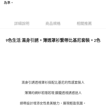
為準。
國家/地區配送
查看運費
詳細說明
商品規格
相關推薦
9色生活 濕身引誘。薄透罩衫繫帶比基尼套裝。2色
濕身引誘透視罩衫搭配比基尼的性感套裝人
薄薄的網紗若隱若現 朦朧透視誘惑迷人
綁帶設計增添女性柔美魅力，展現輕盈氛圍。