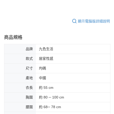
顯示電腦版詳細說明
商品規格
品牌
九色生活
款式
居家性感
尺寸
均碼
產地
中國
衣長
約 55 cm
胸圍
約 80 ─ 100 cm
腰圍
約 68─ 78 cm