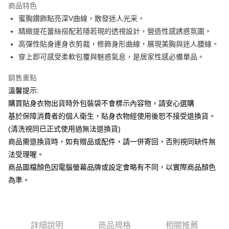
商品特色
Apple Pay
蜜胸鑽飾點亮深V曲線，散發迷人光采。
精緻提花蕾絲搭配若隱若現的透視設計，營造性感誘惑氛圍。
街口支付
高彈性貼身連身衣剪裁，修飾身形曲線，展現美胸與迷人腰線。
悠遊付
穿上即可感受柔軟包覆與魅惑氣息，是居家性感必備單品。
ATM付款
銷售重點
溫馨提示:
運送方式
購買貼身衣物出貨時外包裝袋不會標示內容物，請安心選購
全家付款取貨
基於保障消費者的個人衛生，貼身衣物經使用後恕不接受退換貨。
每筆NT$65，滿NT$599(含以上)免運費
(清洗視同已正式使用過無法退換貨)
商品需退換貨時，如有贈品或配件，請一併寄回，否則視同缺件無
7-11付款取貨
法受理喔。
每筆NT$65，滿NT$599(含以上)免運費
商品圖檔顏色因電腦螢幕品牌或設定會略有不同，以實際商品顏色
宅配
為準。
每筆NT$80，滿NT$599(含以上)免運費
國家/地區配送
查看運費
詳細說明
商品規格
相關推薦