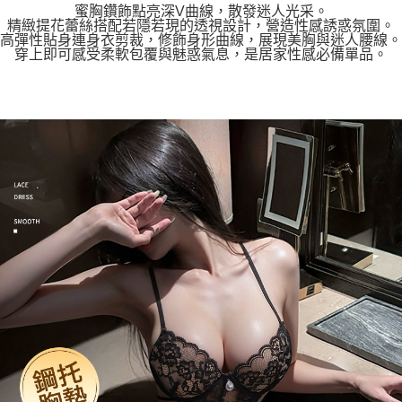
蜜胸鑽飾點亮深V曲線，散發迷人光采。
精緻提花蕾絲搭配若隱若現的透視設計，營造性感誘惑氛圍。
高彈性貼身連身衣剪裁，修飾身形曲線，展現美胸與迷人腰線。
穿上即可感受柔軟包覆與魅惑氣息，是居家性感必備單品。