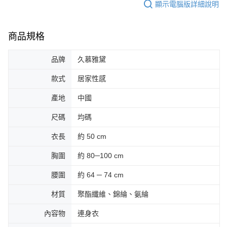
顯示電腦版詳細說明
商品規格
品牌
久慕雅黛
款式
居家性感
產地
中國
尺碼
均碼
衣長
約 50 cm
胸圍
約 80─100 cm
腰圍
約 64 ─ 74 cm
材質
聚酯纖維、錦綸、氨綸
內容物
連身衣