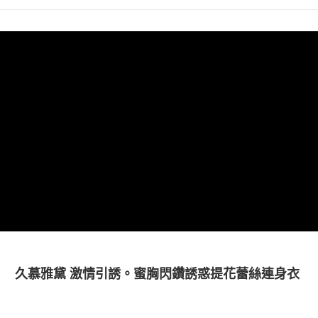
久慕雅黛 激情引誘。蜜胸閃鑽誘惑提花蕾絲連身衣