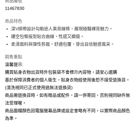
商品編號
超商取貨付款
11467830
LINE Pay
商品特色
Apple Pay
深V綁帶設計勾勒迷人美背線條，展現極豔裸背魅力。
鏤空包臀版型貼合曲線，性感又顯瘦。
街口支付
柔滑面料與彈性剪裁，舒適包覆、穿出自信魅惑風采。
悠遊付
銷售重點
ATM付款
溫馨提示:
購買貼身衣物出貨時外包裝袋不會標示內容物，請安心選購
運送方式
基於保障消費者的個人衛生，貼身衣物經使用後恕不接受退換貨。
全家付款取貨
(清洗視同已正式使用過無法退換貨)
每筆NT$65，滿NT$599(含以上)免運費
商品需退換貨時，如有贈品或配件，請一併寄回，否則視同缺件無
法受理喔。
7-11付款取貨
商品圖檔顏色因電腦螢幕品牌或設定會略有不同，以實際商品顏色
每筆NT$65，滿NT$599(含以上)免運費
為準。
宅配
每筆NT$80，滿NT$599(含以上)免運費