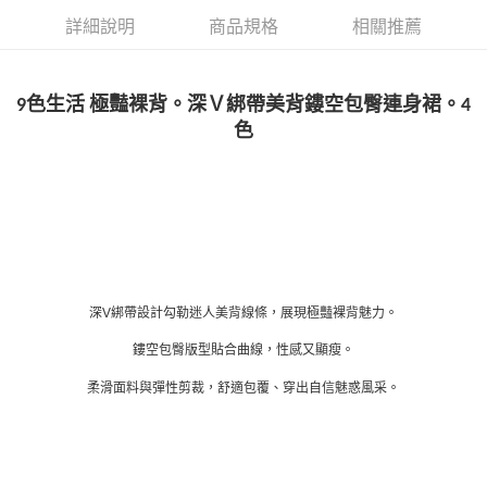
詳細說明
商品規格
相關推薦
國家/地區配送
查看運費
9色生活 極豔裸背。深Ｖ綁帶美背鏤空包臀連身裙。4
色
深V綁帶設計勾勒迷人美背線條，展現極豔裸背魅力。
鏤空包臀版型貼合曲線，性感又顯瘦。
柔滑面料與彈性剪裁，舒適包覆、穿出自信魅惑風采。