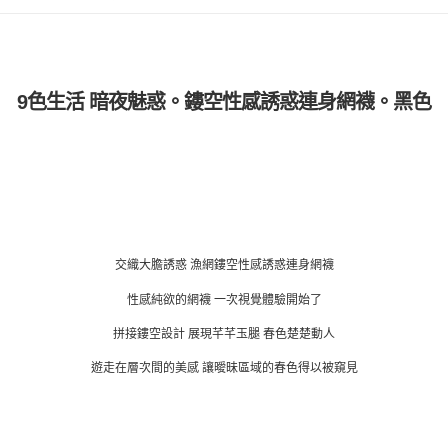
9色生活 暗夜魅惑。鏤空性感誘惑連身網襪。黑色
交織大膽誘惑 漁網鏤空性感誘惑連身網襪
性感純欲的網襪 一次視覺體驗開始了
拼接鏤空設計 展現芊芊玉腿 春色楚楚動人
遊走在層次間的美感 讓曖昧區域的春色得以被窺見