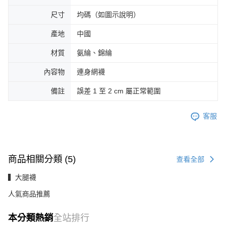
尺寸
均碼（如圖示說明）
產地
中國
材質
氨綸、錦綸
內容物
連身網襪
備註
誤差 1 至 2 cm 屬正常範圍
客服
商品相關分類 (5)
查看全部
▍大腿襪
人氣商品推薦
本分類熱銷
全站排行