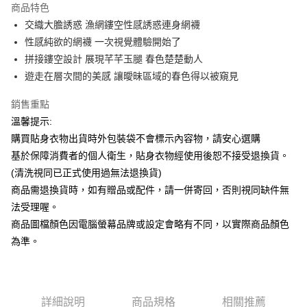
商品特色
Apple Pay
交織大膽誘惑 漁網鏤空性感誘惑連身網襪
性感純欲的網襪 一次視覺體驗開始了
街口支付
拼接鏤空設計 展現芊芊玉腿 春色楚楚動人
悠遊付
遊走在層次間的美感 讓曖昧區域的春色得以被窺見
ATM付款
銷售重點
溫馨提示:
運送方式
購買貼身衣物出貨時外包裝袋不會標示內容物，請安心選購
全家付款取貨
基於保障消費者的個人衛生，貼身衣物經使用後恕不接受退換貨。
每筆NT$65，滿NT$599(含以上)免運費
(清洗視同已正式使用過無法退換貨)
商品需退換貨時，如有贈品或配件，請一併寄回，否則視同缺件無
7-11付款取貨
法受理喔。
每筆NT$65，滿NT$599(含以上)免運費
商品圖檔顏色因電腦螢幕品牌或設定會略有不同，以實際商品顏色
宅配
為準。
每筆NT$80，滿NT$599(含以上)免運費
國家/地區配送
查看運費
詳細說明
商品規格
相關推薦