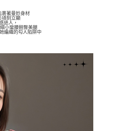
包裹著曼妙身材
形頃刻立顯
誘惑迷人，
纖細小蠻腰翹臀美腿
在她編織的勾人陷阱中