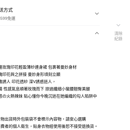
送方式
599免運
清除
紀錄
次付款
付款
邊玫瑰印花輕盈薄紗連身裙 包裹著曼妙身材
瑰印花與之拼接 曼妙身形頃刻立顯
膽誘人 印花透紗 深V誘惑迷人，
睛 性感氣息順著玫瑰而下 掠過纖細小蠻腰翹臀美腿
惑の火熱辣妹 貼心懂你今晚沉迷在她編織的勾人陷阱中
衣物出貨時外包裝袋不會標示內容物，請安心選購
消費者的個人衛生，貼身衣物經使用後恕不接受退換貨。