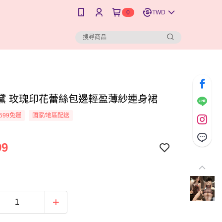
0
TWD
黛 玫瑰印花蕾絲包邊輕盈薄紗連身裙
599免運
國家/地區配送
99