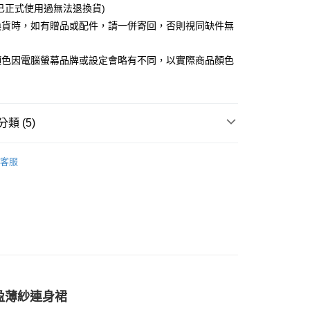
已正式使用過無法退換貨)
取貨
換貨時，如有贈品或配件，請一併寄回，否則視同缺件無
5，滿NT$599(含以上)免運費
。
顏色因電腦螢幕品牌或設定會略有不同，以實際商品顏色
取貨
5，滿NT$599(含以上)免運費
類 (5)
0，滿NT$599(含以上)免運費
睡衣
唯美性感
配送
查看運費
客服
推薦

黑色系
RIVAL新品上市
品
盈薄紗連身裙