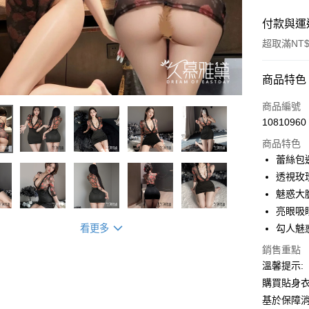
付款與運
超取滿NT$
付款方式
商品特色
信用卡一
商品編號
10810960
超商取貨
商品特色
LINE Pay
蕾絲包
透視玫
Apple Pay
魅惑大
街口支付
亮眼吸
看更多
勾人魅
悠遊付
銷售重點
ATM付款
溫馨提示:
購買貼身
基於保障
運送方式