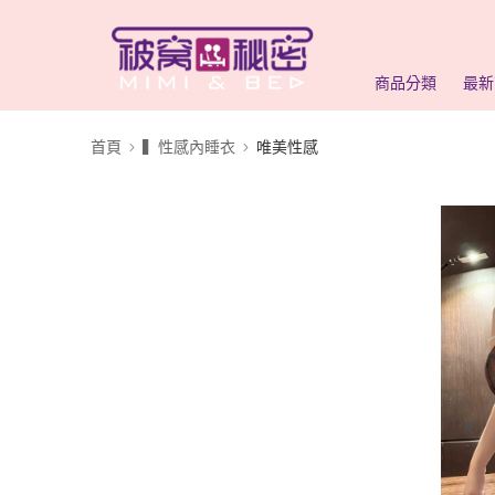
商品分類
最新
首頁
▍性感內睡衣
唯美性感