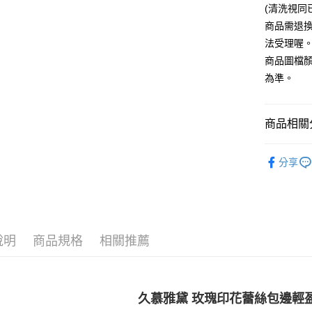
(清洗視同
全家付款
商品需退
每筆NT$6
法受理喔
商品圖檔
7-11付款
為準。
每筆NT$6
宅配
商品相關分
每筆NT$8
▍性感內
國家/地區
分享
人氣商品
顏色搜尋
NEW AR
說明
商品規格
相關推薦
🎀本月新
久慕雅黛 玫瑰印花蕾絲包邊輕