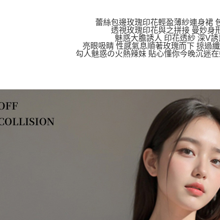
蕾絲包邊玫瑰印花輕盈薄紗連身裙 
透視玫瑰印花與之拼接 曼妙身
魅惑大膽誘人 印花透紗 深V
亮眼吸睛 性感氣息順著玫瑰而下 掠過
勾人魅惑の火熱辣妹 貼心懂你今晚沉迷