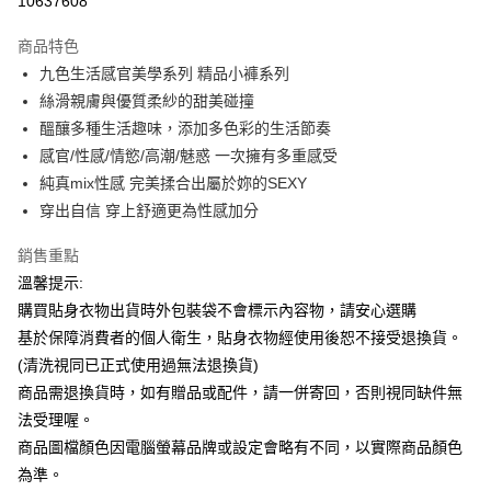
10637608
LINE Pay
商品特色
Apple Pay
九色生活感官美學系列 精品小褲系列
絲滑親膚與優質柔紗的甜美碰撞
街口支付
醞釀多種生活趣味，添加多色彩的生活節奏
悠遊付
感官/性感/情慾/高潮/魅惑 一次擁有多重感受
純真mix性感 完美揉合出屬於妳的SEXY
ATM付款
穿出自信 穿上舒適更為性感加分
運送方式
銷售重點
全家付款取貨
溫馨提示:
每筆NT$65，滿NT$599(含以上)免運費
購買貼身衣物出貨時外包裝袋不會標示內容物，請安心選購
基於保障消費者的個人衛生，貼身衣物經使用後恕不接受退換貨。
7-11付款取貨
(清洗視同已正式使用過無法退換貨)
每筆NT$65，滿NT$599(含以上)免運費
商品需退換貨時，如有贈品或配件，請一併寄回，否則視同缺件無
宅配
法受理喔。
商品圖檔顏色因電腦螢幕品牌或設定會略有不同，以實際商品顏色
每筆NT$80，滿NT$599(含以上)免運費
為準。
國家/地區配送
查看運費