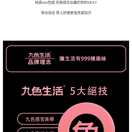
純真mix性感 完美揉合出屬於妳的SEXY
穿出自信 穿上舒適更為性感加分