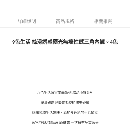
詳細說明
商品規格
相關推薦
9色生活 絲滑誘惑極光無痕性感三角內褲。4色
九色生活感官美學系列 精品小褲系列
絲滑親膚與優質柔紗的甜美碰撞
醞釀多種生活趣味，添加多色彩的生活節奏
感官/性感/情慾/高潮/魅惑 一次擁有多重感受