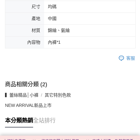
尺寸
均碼
產地
中國
材質
錦綸、氨綸
內容物
內褲*1
客服
商品相關分類 (2)
▍蕾絲精品│小褲
其它特別色款
NEW ARRIVAL新品上市
本分類熱銷
全站排行