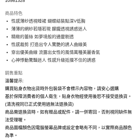
10561328
LINE Pay
商品特色
Apple Pay
性感薄紗透視睡裙 蝴蝶結裝點深V低胸
薄薄的網紗若隱若現 朦朧透視誘惑迷人
街口支付
精緻的蕾絲 如夢境般的通靈剔透
悠遊付
性感裁剪 打造出令人驚艷的誘人曲線美
穿出優美曲線 流露出女性的風情萬種美麗香氣
ATM付款
心神悸動驚豔迷人 性感升級抵擋不住的誘惑
運送方式
銷售重點
全家付款取貨
溫馨提示:
每筆NT$65，滿NT$599(含以上)免運費
購買貼身衣物出貨時外包裝袋不會標示內容物，請安心選購
基於保障消費者的個人衛生，貼身衣物經使用後恕不接受退換貨。
7-11付款取貨
(清洗視同已正式使用過無法退換貨)
每筆NT$65，滿NT$599(含以上)免運費
商品需退換貨時，如有贈品或配件，請一併寄回，否則視同缺件無
宅配
法受理喔。
商品圖檔顏色因電腦螢幕品牌或設定會略有不同，以實際商品顏色
每筆NT$80，滿NT$599(含以上)免運費
為準。
國家/地區配送
查看運費