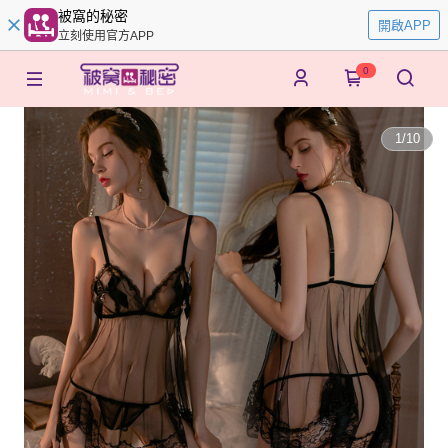
被窩的秘密
開啟APP
立刻使用官方APP
0
1
/
10