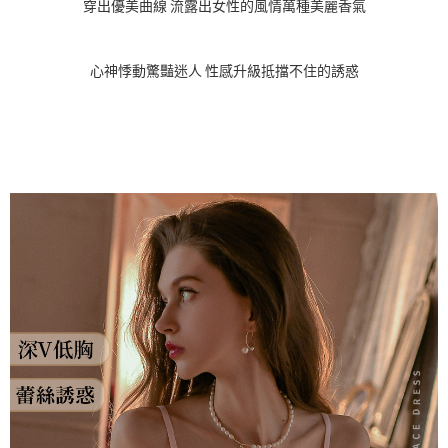
穿出優美曲線 流露出女性的風情萬種美麗香氣
心神悸動驚豔迷人 性感升級抵擋不住的誘惑