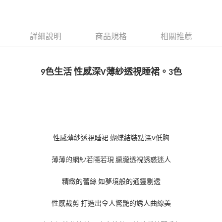
詳細說明
商品規格
相關推薦
9色生活 性感深V薄紗透視睡裙。3色
性感薄紗透視睡裙 蝴蝶結裝點深V低胸
薄薄的網紗若隱若現 朦朧透視誘惑迷人
精緻的蕾絲 如夢境般的通靈剔透
性感裁剪 打造出令人驚艷的誘人曲線美