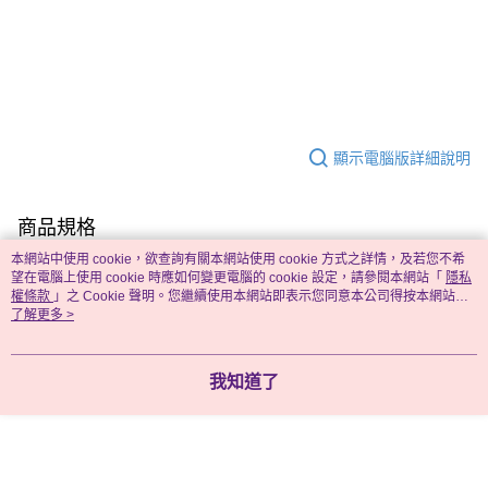
顯示電腦版詳細說明
商品規格
本網站中使用 cookie，欲查詢有關本網站使用 cookie 方式之詳情，及若您不希
品牌
九色生活
望在電腦上使用 cookie 時應如何變更電腦的 cookie 設定，請參閱本網站「
隱私
權條款
」之 Cookie 聲明。您繼續使用本網站即表示您同意本公司得按本網站使
用條款之 Cookie 聲明使用 cookie。
了解更多 >
款式
居家性感
尺寸
均碼
我知道了
產地
中國
衣長
約 54 cm
胸圍
約 80 ─ 100 cm