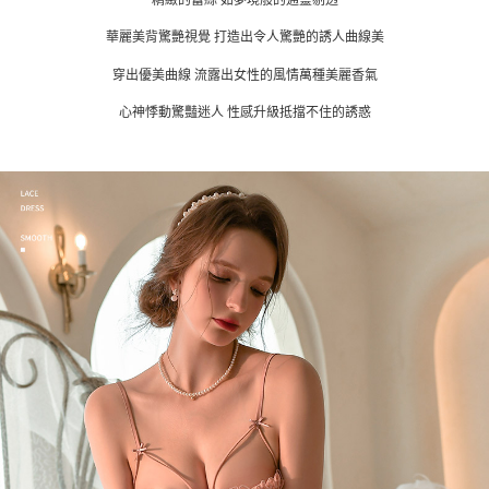
華麗美背驚艷視覺 打造出令人驚艷的誘人曲線美
穿出優美曲線 流露出女性的風情萬種美麗香氣
心神悸動驚豔迷人 性感升級抵擋不住的誘惑