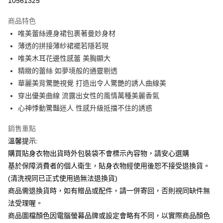
10561325
LINE Pay
商品特色
Apple Pay
唯美蕾絲連身裙包裹著曼妙身材
薄透的拼接薄紗裙襬若隱若現
街口支付
唯美木耳花邊性感蕾 美胸顯大
悠遊付
精緻的蕾絲 如夢境般的通靈剔透
華麗美背驚艷視覺 打造出令人驚艷的誘人曲線美
ATM付款
穿出優美曲線 流露出女性的風情萬種美麗香氣
心神悸動驚豔迷人 性感升級抵擋不住的誘惑
運送方式
全家付款取貨
銷售重點
每筆NT$65，滿NT$599(含以上)免運費
溫馨提示:
購買貼身衣物出貨時外包裝袋不會標示內容物，請安心選購
7-11付款取貨
基於保障消費者的個人衛生，貼身衣物經使用後恕不接受退換貨。
每筆NT$65，滿NT$599(含以上)免運費
(清洗視同已正式使用過無法退換貨)
宅配
商品需退換貨時，如有贈品或配件，請一併寄回，否則視同缺件無
法受理喔。
每筆NT$80，滿NT$599(含以上)免運費
商品圖檔顏色因電腦螢幕品牌或設定會略有不同，以實際商品顏色
國家/地區配送
查看運費