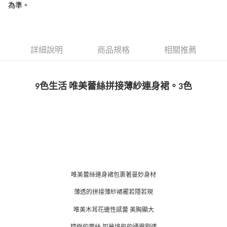
為準。
詳細說明
商品規格
相關推薦
9色生活 唯美蕾絲拼接薄紗連身裙。3色
唯美蕾絲連身裙包裹著曼妙身材
薄透的拼接薄紗裙襬若隱若現
唯美木耳花邊性感蕾 美胸顯大
精緻的蕾絲 如夢境般的通靈剔透